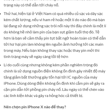
trạng này có thể dẫn tới cháy nổ.
Thứ hai, hiện tại ở Việt Nam có quá nhiều củ sạc và dây sạc
kém chất lượng, nếu vì ham rẻ hoặc một lí do nào đó mà bạn
lại đang sử dụng những sạc trôi nổi này thì đây chính là một lí
do không hề nhỏ làm pin của bạn sụt giảm tuổi thọ đó. Tệ
hơn là bạn sẽ cảm thấy pin tụt bất ngờ hoàn toàn có thể dẫn
tới hư hại pin làm không lên nguồn ảnh hưởng tới các main
trong máy. Nếu bạn không thay sạc hoặc thay pin mới thì
tình trạng máy sẽ ngày càng tồi tệ hơn
Lí do cuối cùng nhưng không kém phần nghiêm trọng đó
chính là sử dụng nguồn điện không ổn định gây nhiệt độ máy
tăng giảm bất thường gây tổn hại tới IC nguồn của máy
iPhone. Dùng dòng điện không ổn định khi cắm pin sẽ gây ra
cặn pin dẫn tới phồng pin cháy nổ. Lâu ngày có thể chèn vào
các linh kiện khác và gây ra hỏng hóc cả thiết bị.
Nên chọn pin iPhone X nào để thay?