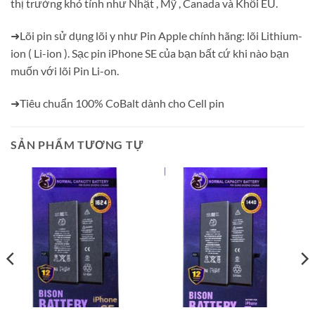
thị trường khó tính như Nhật , Mỹ , Canada và Khối EU.
➜Lõi pin sử dụng lõi y như Pin Apple chính hãng: lõi Lithium-
ion ( Li-ion ). Sạc pin iPhone SE của bạn bất cứ khi nào bạn
muốn với lõi Pin Li-on.
➜Tiêu chuẩn 100% CoBalt dành cho Cell pin
SẢN PHẨM TƯƠNG TỰ