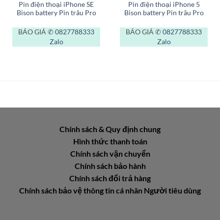
Pin điện thoại iPhone SE
Pin điện thoại iPhone 5
Bison battery Pin trâu Pro
Bison battery Pin trâu Pro
BÁO GIÁ ✆
0827788333
BÁO GIÁ ✆
0827788333
Zalo
Zalo
Chính sách & Quy định chung
Hình thức thanh toán
Chính sách vận chuyển
Chính sách bảo hành
Chính sách đổi trả hàng
Chính sách bảo vệ thông tin cá nhân Người tiêu dùng