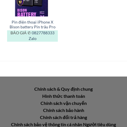
Pin điện thoại iPhone X
Bison battery Pin trâu Pro
BÁO GIÁ ✆
0827788333
Zalo
Chính sách & Quy định chung
Hình thức thanh toán
Chính sách vận chuyển
Chính sách bảo hành
Chính sách đổi trả hàng
Chính sách bảo vệ thông tin cá nhân Người tiêu dùng