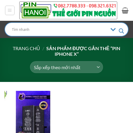
Bỏ
qua
nội
dung
TRANG CHỦ
/
SẢN PHẨM ĐƯỢC GẮN THẺ “PIN
IPHONE X”