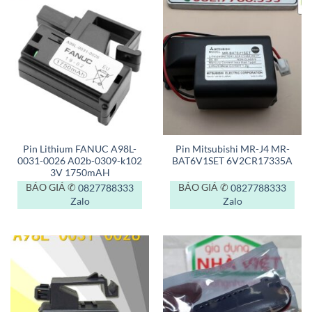
Pin Lithium FANUC A98L-
Pin Mitsubishi MR-J4 MR-
0031-0026 A02b-0309-k102
BAT6V1SET 6V2CR17335A
3V 1750mAH
BÁO GIÁ ✆
0827788333
BÁO GIÁ ✆
0827788333
Zalo
Zalo