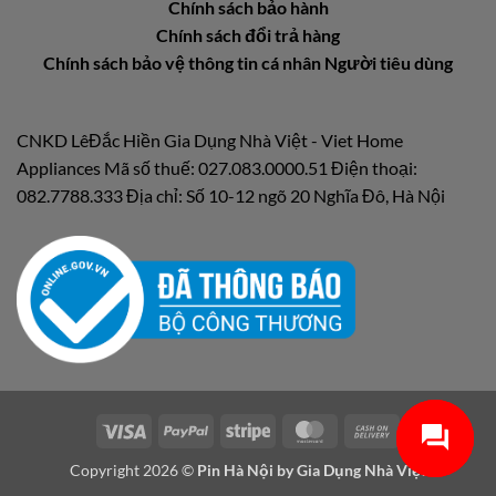
Chính sách bảo hành
Chính sách đổi trả hàng
Chính sách bảo vệ thông tin cá nhân Người tiêu dùng
CNKD LêĐắc Hiền Gia Dụng Nhà Việt - Viet Home
Appliances Mã số thuế: 027.083.0000.51 Điện thoại:
082.7788.333 Địa chỉ: Số 10-12 ngõ 20 Nghĩa Đô, Hà Nội
Visa
PayPal
Stripe
MasterCard
Cash
On
Copyright 2026 ©
Pin Hà Nội by
Gia Dụng Nhà Việt
Delivery