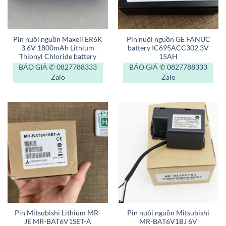
Pin nuôi nguồn Maxell ER6K
Pin nuôi nguồn GE FANUC
3.6V 1800mAh Lithium
battery IC695ACC302 3V
Thionyl Chloride battery
15AH
BÁO GIÁ ✆
0827788333
BÁO GIÁ ✆
0827788333
Zalo
Zalo
Pin Mitsubishi Lithium MR-
Pin nuôi nguồn Mitsubishi
JE MR-BAT6V1SET-A
MR-BAT6V1BJ 6V