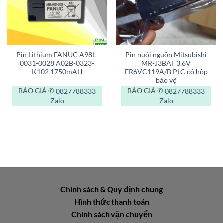
Pin Lithium FANUC A98L-
Pin nuôi nguồn Mitsubishi
0031-0028 A02B-0323-
MR-J3BAT 3.6V
K102 1750mAH
ER6VC119A/B PLC có hộp
bảo vệ
BÁO GIÁ ✆
0827788333
BÁO GIÁ ✆
0827788333
Zalo
Zalo
Chính sách & Quy định chung
Hình thức thanh toán
Chính sách vận chuyển