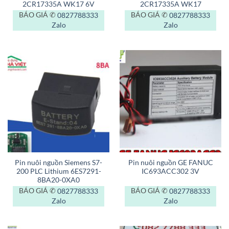
2CR17335A WK17 6V
2CR17335A WK17
BÁO GIÁ ✆
0827788333
BÁO GIÁ ✆
0827788333
Zalo
Zalo
Pin nuôi nguồn Siemens S7-
Pin nuôi nguồn GE FANUC
200 PLC Lithium 6ES7291-
IC693ACC302 3V
8BA20-0XA0
BÁO GIÁ ✆
0827788333
BÁO GIÁ ✆
0827788333
Zalo
Zalo