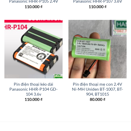
Panasonic HHR-P105 2.4V
Panasonic HHR-P107 3.6V
110.000
₫
110.000
₫
Pin điện thoại kéo dài
Pin điện thoại mẹ con 2.4V
Panasonic HHR-P104 GD-
Ni-MH Uniden BT-1007, BT-
104 3.6v
904, BT1015
110.000
₫
80.000
₫