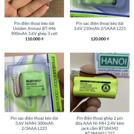
Pin điện thoại kéo dài
Pin sạc điện thoại kéo dài
Uniden Jinmasi BT-446
3.6V 210mAh 2/5AAA L221
900mAh 3.6V ghép 3 cell
110.000
₫
120.000
₫
Pin sạc điện thoại kéo dài
Pin điện thoại ghép 2 pin
3.6V NiMH 300mAh
đũa AAA Ni-MH 2.4V kèm
2/3AAA L223
jack cắm BT184342
BT284342 L227