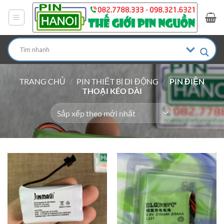
Bỏ
qua
nội
dung
TRANG CHỦ
/
PIN THIẾT BỊ DI ĐỘNG
/
PIN ĐIỆN
THOẠI KÉO DÀI