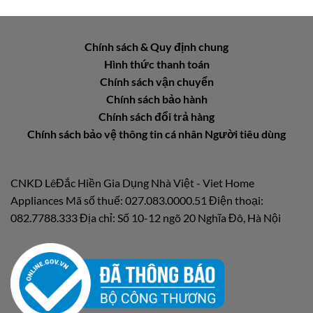
Chính sách & Quy định chung
Hình thức thanh toán
Chính sách vận chuyển
Chính sách bảo hành
Chính sách đổi trả hàng
Chính sách bảo vệ thông tin cá nhân Người tiêu dùng
CNKD LêĐắc Hiền Gia Dụng Nhà Việt - Viet Home
Appliances Mã số thuế: 027.083.0000.51 Điện thoại:
082.7788.333 Địa chỉ: Số 10-12 ngõ 20 Nghĩa Đô, Hà Nội