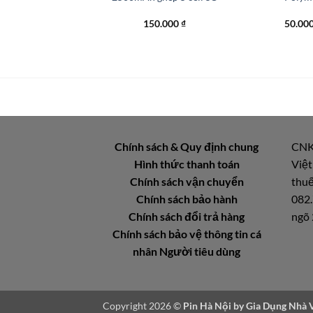
120.000
₫
150.000
₫
50.00
Chính sách & Quy định chung
CNK
Hình thức thanh toán
Việt
Chính sách vận chuyển
thuế
Chính sách bảo hành
082.
Chính sách đổi trả hàng
ngõ 
Chính sách bảo vệ thông tin cá
nhân Người tiêu dùng
Copyright 2026 ©
Pin Hà Nội by
Gia Dụng Nhà 