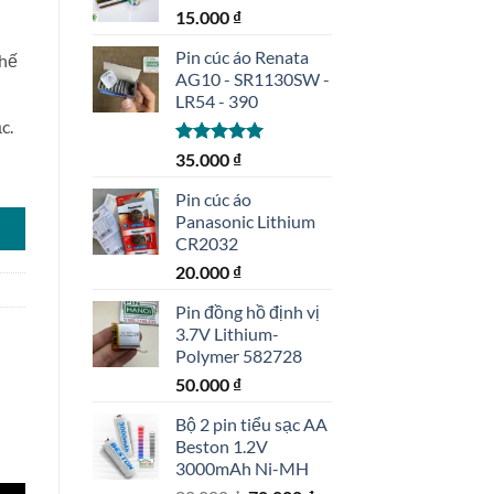
15.000
₫
Pin cúc áo Renata
thế
AG10 - SR1130SW -
LR54 - 390
c.
Được xếp
35.000
₫
hạng
5.00
số lượng
5 sao
Pin cúc áo
Panasonic Lithium
CR2032
20.000
₫
Pin đồng hồ định vị
3.7V Lithium-
Polymer 582728
50.000
₫
Bộ 2 pin tiểu sạc AA
Beston 1.2V
3000mAh Ni-MH