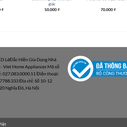
giác
0
₫
50.000
₫
70.000
₫
D LêĐắc Hiền Gia Dụng Nhà
 - Viet Home Appliances Mã số
: 027.083.0000.51 Điện thoại:
7788.333 Địa chỉ: Số 10-12
20 Nghĩa Đô, Hà Nội
Việt