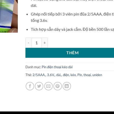
dài.
Ghép nối tiếp bởi 3 viên pin đũa 2/5AAA, điện 
tổng 3.6v.
Tích hợp sẵn dây và jack cắm. Độ bền 500 lần sạ
Pin sạc điện thoại kéo dài 3.6V 210mAh 2/5AAA L221 
THÊM
Danh mục:
Pin điện thoại kéo dài
Thẻ:
2/5AAA,
,
3.6V,
,
dài,
,
điện
,
kéo
,
Pin
,
thoại
,
uniden