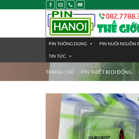
Bỏ
qua
nội
dung
PIN THÔNG DỤNG
PIN NUÔI NGUỒN 
TIN TỨC
TRANG CHỦ
/
PIN THIẾT BỊ DI ĐỘNG
/