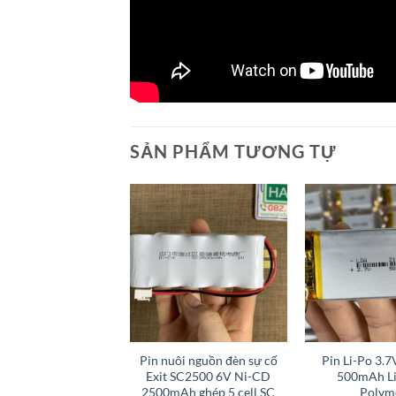
SẢN PHẨM TƯƠNG TỰ
+
+
sạc điện thoại kéo
Pin nuôi nguồn đèn sự cố
Pin Li-Po 3.
3.6V NiMH 300mAh
Exit SC2500 6V Ni-CD
500mAh L
2/3AAA L223
2500mAh ghép 5 cell SC
Polym