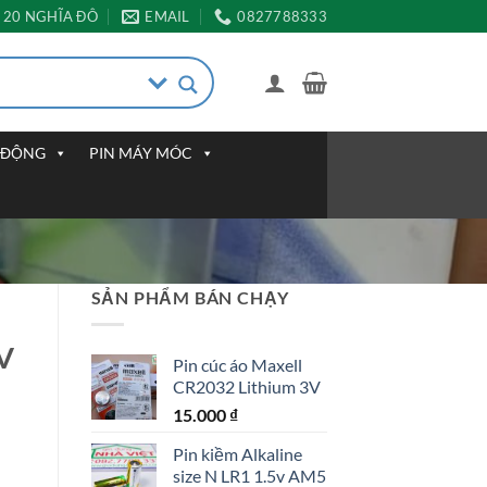
20 NGHĨA ĐÔ
EMAIL
0827788333
I ĐỘNG
PIN MÁY MÓC
SẢN PHẨM BÁN CHẠY
6V
Pin cúc áo Maxell
CR2032 Lithium 3V
15.000
₫
Pin kiềm Alkaline
size N LR1 1.5v AM5