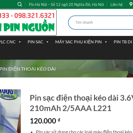
Pin Hà Nội – Số 12 ngõ 20 Nghĩa Đô, Hà Nội
Liên hệ
PLC CNC
PIN SẠC
MÁY SẠC PHỤ KIỆN PIN
PIN TB D
PIN ĐIỆN THOẠI KÉO DÀI
Pin sạc điện thoại kéo dài 3.
210mAh 2/5AAA L221
120.000
₫
Pin sạc sử dụng cho các loại máy điện thoại kéo