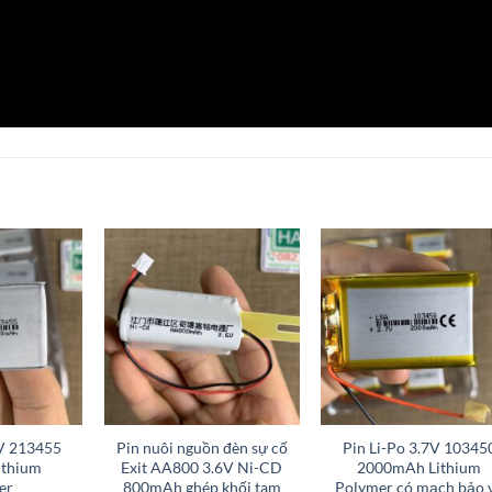
+
+
7V 213455
Pin nuôi nguồn đèn sự cố
Pin Li-Po 3.7V 10345
ithium
Exit AA800 3.6V Ni-CD
2000mAh Lithium
er
800mAh ghép khối tam
Polymer có mạch bảo 