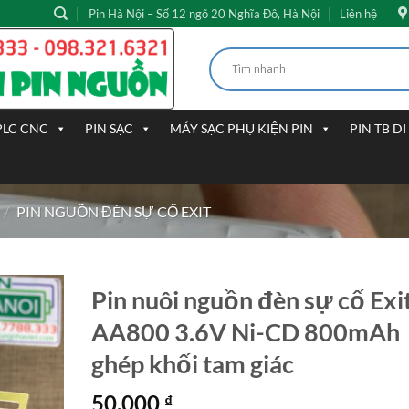
Pin Hà Nội – Số 12 ngõ 20 Nghĩa Đô, Hà Nội
Liên hệ
PLC CNC
PIN SẠC
MÁY SẠC PHỤ KIỆN PIN
PIN TB D
/
PIN NGUỒN ĐÈN SỰ CỐ EXIT
Pin nuôi nguồn đèn sự cố Exi
AA800 3.6V Ni-CD 800mAh
ghép khối tam giác
50.000
₫