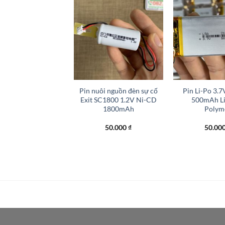
HẾT HÀNG
+
+
ad 5 iPad Air Bison
Pin nuôi nguồn đèn sự cố
Pin Li-Po 3.
tery Pin trâu Pro
Exit SC1800 1.2V Ni-CD
500mAh L
1800mAh
Polym
50.000
₫
50.00
GIÁ ✆
0827788333
Zalo