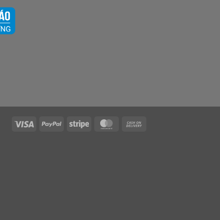
Visa
PayPal
Stripe
MasterCard
Cash
On
Delivery