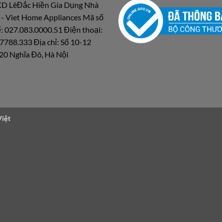
D LêĐắc Hiền Gia Dụng Nhà
 - Viet Home Appliances Mã số
: 027.083.0000.51 Điện thoại:
7788.333 Địa chỉ: Số 10-12
20 Nghĩa Đô, Hà Nội
Việt