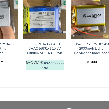
+
+
7V 213455
Pin CPU Robot ABB
Pin Li-Po 3.7V 10345
ithium
3HAC16831-1 10.8V
2000mAh Lithium
er
Lithium ABB 460 19Ah
Polymer có mạch bảo 
0
₫
70.000
₫
BÁO GIÁ ✆
0827788333
Zalo