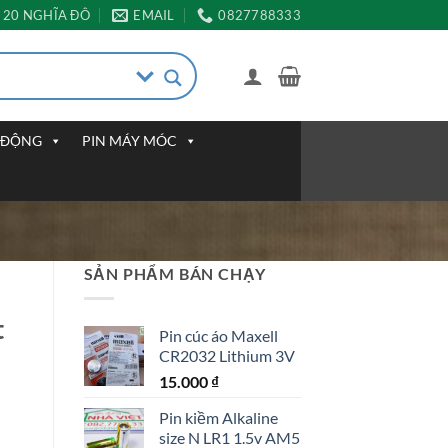
20 NGHĨA ĐÔ
EMAIL
0827788333
I ĐỘNG
PIN MÁY MÓC
SẢN PHẨM BÁN CHẠY
t
Pin cúc áo Maxell
CR2032 Lithium 3V
15.000
₫
Pin kiềm Alkaline
size N LR1 1.5v AM5