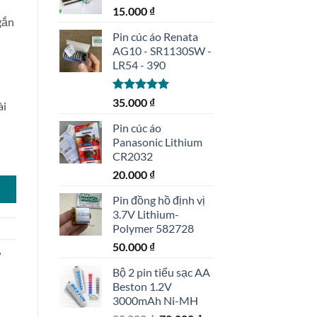
15.000
₫
gắn
Pin cúc áo Renata
AG10 - SR1130SW -
LR54 - 390
Được xếp
35.000
₫
ài
hạng
5.00
5 sao
Pin cúc áo
Panasonic Lithium
Ah ghép khối tam giác số lượng
CR2032
20.000
₫
Pin đồng hồ định vị
3.7V Lithium-
Polymer 582728
50.000
₫
,
Bộ 2 pin tiểu sạc AA
Beston 1.2V
3000mAh Ni-MH