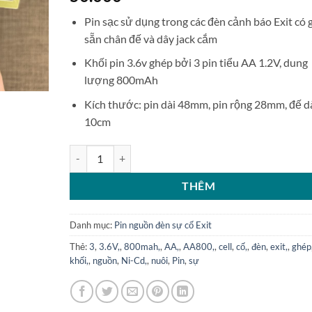
Pin sạc sử dụng trong các đèn cảnh báo Exit có 
sẵn chân đế và dây jack cắm
Khối pin 3.6v ghép bởi 3 pin tiểu AA 1.2V, dung
lượng 800mAh
Kích thước: pin dài 48mm, pin rộng 28mm, đế d
10cm
Pin nuôi nguồn đèn sự cố Exit AA800 3.6V Ni-CD 800m
THÊM
Danh mục:
Pin nguồn đèn sự cố Exit
Thẻ:
3
,
3.6V,
,
800mah,
,
AA,
,
AA800,
,
cell
,
cố,
,
đèn
,
exit,
,
ghép
khối,
,
nguồn
,
Ni-Cd,
,
nuôi
,
Pin
,
sự