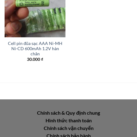
Cell pin đũa sạc AAA Ni-MH
Ni-CD 600mAh 1.2V hàn
chân
30.000
₫
Chính sách & Quy định chung
Hình thức thanh toán
Chính sách vận chuyển
Chính sách bảo hành