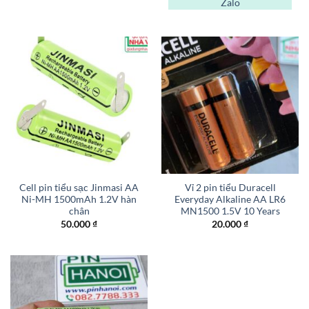
Zalo
là:
tại
180.000 ₫.
là:
140.000 ₫.
Cell pin tiểu sạc Jinmasi AA
Vỉ 2 pin tiểu Duracell
Ni-MH 1500mAh 1.2V hàn
Everyday Alkaline AA LR6
chân
MN1500 1.5V 10 Years
50.000
₫
20.000
₫