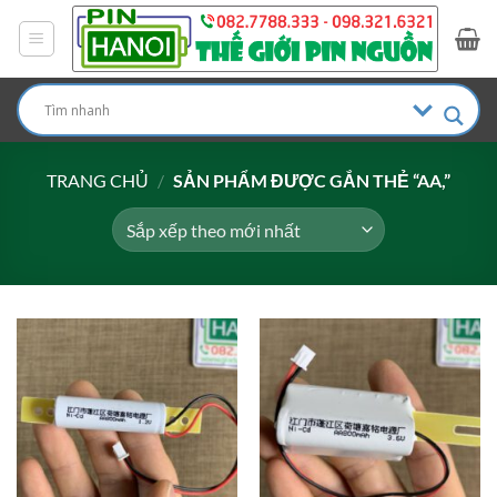
Bỏ
qua
nội
dung
TRANG CHỦ
/
SẢN PHẨM ĐƯỢC GẮN THẺ “AA,”