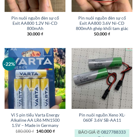
Pin nuôi nguồn đèn sự cố
Pin nuôi nguồn đèn sự cố
Exit AA800 1.2V Ni-CD
Exit AA800 3.6V Ni-CD
800mAh
800mAh ghép khối tam giác
30.000
₫
50.000
₫
-22%
Vỉ 5 pin tiểu Varta Energy
Pin nuôi nguồn Xeno XL-
Alkaline AA LR6 MN1500
060F 3.6V SB-AA11
1.5V – Made in Germany
Giá
Giá
180.000
₫
140.000
₫
BÁO GIÁ ✆
0827788333
gốc
hiện