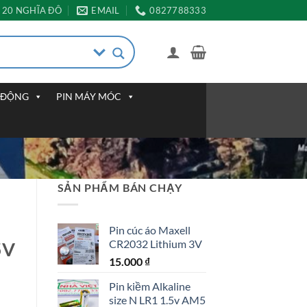
20 NGHĨA ĐÔ
EMAIL
0827788333
I ĐỘNG
PIN MÁY MÓC
SẢN PHẨM BÁN CHẠY
Pin cúc áo Maxell
CR2032 Lithium 3V
5V
15.000
₫
Pin kiềm Alkaline
size N LR1 1.5v AM5