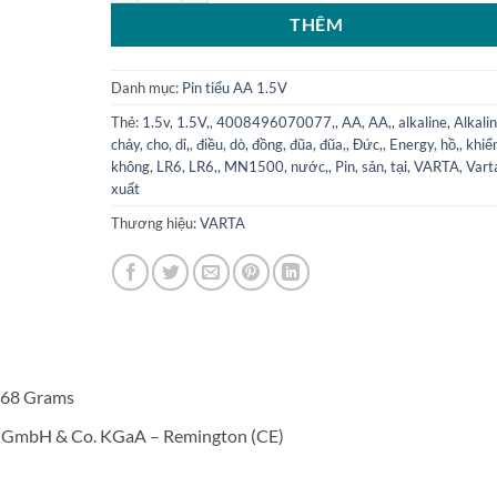
THÊM
Danh mục:
Pin tiểu AA 1.5V
Thẻ:
1.5v
,
1.5V,
,
4008496070077,
,
AA
,
AA,
,
alkaline
,
Alkalin
chảy
,
cho
,
dỉ,
,
điều
,
dò
,
đồng
,
đũa
,
đũa,
,
Đức,
,
Energy
,
hồ,
,
khiể
không
,
LR6
,
LR6,
,
MN1500
,
nước,
,
Pin
,
sản
,
tại
,
VARTA
,
Vart
xuất
Thương hiệu:
VARTA
5 cm; 22.68 Grams
 GmbH & Co. KGaA – Remington (CE)