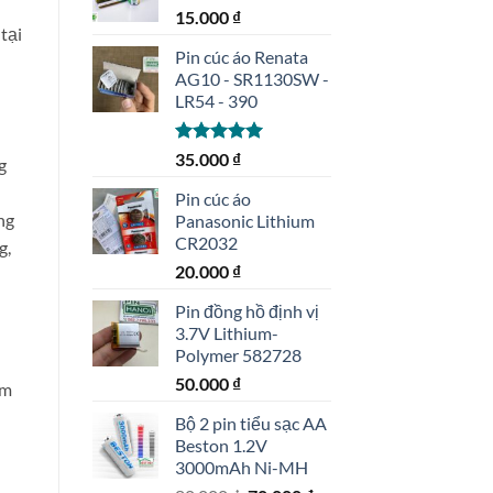
15.000
₫
tại
Pin cúc áo Renata
AG10 - SR1130SW -
LR54 - 390
Được xếp
35.000
₫
g
hạng
5.00
5 sao
Pin cúc áo
ng
Panasonic Lithium
CR2032
g,
20.000
₫
Pin đồng hồ định vị
3.7V Lithium-
Polymer 582728
50.000
₫
ầm
Bộ 2 pin tiểu sạc AA
Beston 1.2V
5V – Made in Germany số lượng
3000mAh Ni-MH