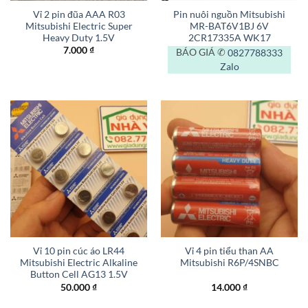
Vỉ 2 pin đũa AAA R03
Pin nuôi nguồn Mitsubishi
Mitsubishi Electric Super
MR-BAT6V1BJ 6V
Heavy Duty 1.5V
2CR17335A WK17
7.000
₫
BÁO GIÁ ✆
0827788333
Zalo
Vỉ 10 pin cúc áo LR44
Vỉ 4 pin tiểu than AA
Mitsubishi Electric Alkaline
Mitsubishi R6P/4SNBC
Button Cell AG13 1.5V
50.000
₫
14.000
₫