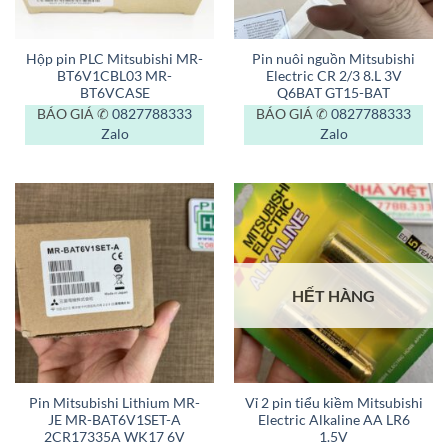
Hộp pin PLC Mitsubishi MR-
Pin nuôi nguồn Mitsubishi
BT6V1CBL03 MR-
Electric CR 2/3 8.L 3V
BT6VCASE
Q6BAT GT15-BAT
BÁO GIÁ ✆
0827788333
BÁO GIÁ ✆
0827788333
Zalo
Zalo
HẾT HÀNG
Pin Mitsubishi Lithium MR-
Vỉ 2 pin tiểu kiềm Mitsubishi
JE MR-BAT6V1SET-A
Electric Alkaline AA LR6
2CR17335A WK17 6V
1.5V