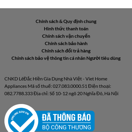
Chính sách & Quy định chung
Hình thức thanh toán
Chính sách vận chuyển
Chính sách bảo hành
Chính sách đổi trả hàng
Chính sách bảo vệ thông tin cá nhân Người tiêu dùng
CNKD LêĐắc Hiền Gia Dụng Nhà Việt - Viet Home
Appliances Mã số thuế: 027.083.0000.51 Điện thoại:
082.7788.333 Địa chỉ: Số 10-12 ngõ 20 Nghĩa Đô, Hà Nội