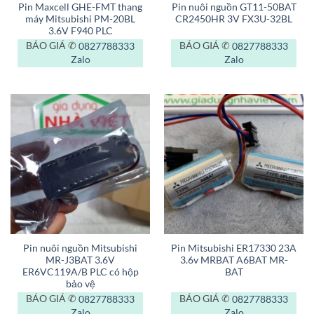
Pin Maxcell GHE-FMT thang
Pin nuôi nguồn GT11-50BAT
máy Mitsubishi PM-20BL
CR2450HR 3V FX3U-32BL
3.6V F940 PLC
BÁO GIÁ ✆
0827788333
BÁO GIÁ ✆
0827788333
Zalo
Zalo
Pin nuôi nguồn Mitsubishi
Pin Mitsubishi ER17330 23A
MR-J3BAT 3.6V
3.6v MRBAT A6BAT MR-
ER6VC119A/B PLC có hộp
BAT
bảo vệ
BÁO GIÁ ✆
0827788333
BÁO GIÁ ✆
0827788333
Zalo
Zalo