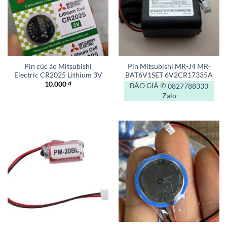
Pin cúc áo Mitsubishi
Pin Mitsubishi MR-J4 MR-
Electric CR2025 Lithium 3V
BAT6V1SET 6V2CR17335A
10.000
₫
BÁO GIÁ ✆
0827788333
Zalo