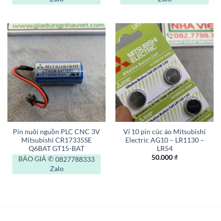
Pin nuôi nguồn PLC CNC 3V
Vỉ 10 pin cúc áo Mitsubishi
Mitsubishi CR17335SE
Electric AG10 – LR1130 –
Q6BAT GT15-BAT
LR54
50.000
₫
BÁO GIÁ ✆
0827788333
Zalo