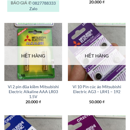
20.000
₫
BÁO GIÁ ✆
0827788333
Zalo
HẾT HÀNG
HẾT HÀNG
Vỉ 2 pin đũa kiềm Mitsubishi
Vỉ 10 Pin cúc áo Mitsubishi
Electric Alkaline AAA LR03
Electric AG3 – LR41 – 192
1.5V
20.000
₫
50.000
₫