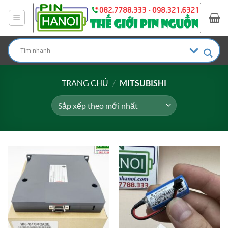
Bỏ
qua
nội
dung
TRANG CHỦ
/
MITSUBISHI