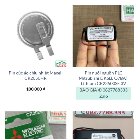
Pin cúc áo chịu nhiệt Maxell
Pin nuôi nguồn PLC
CR2050HR
Mitsubishi DKSLL Q7BAT
Lithium CR23500SE 3V
100.000
₫
BÁO GIÁ ✆
0827788333
Zalo