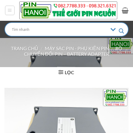
Bỏ
qua
nội
dung
TRANG CHỦ
/
MÁY SẠC PIN - PHỤ KIỆN PIN
/
BỘ
CHUYỂN ĐỔI PIN – BATTERY ADAPTER
LỌC