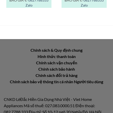
BÁO GIÁ ✆
0827788333
BÁO GIÁ ✆
0827788333
Zalo
Zalo
Chính sách & Quy định chung
Hình thức thanh toán
Chính sách vận chuyển
Chính sách bảo hành
Chính sách đổi trả hàng
Chính sách bảo vệ thông tin cá nhân Người tiêu dùng
CNKD LêĐắc Hiền Gia Dụng Nhà Việt - Viet Home
Appliances Mã số thuế: 027.083.0000.51 Điện thoại:
082.7788.333 Địa chỉ: Số 10-12 ngõ 20 Nghĩa Đô, Hà Nội