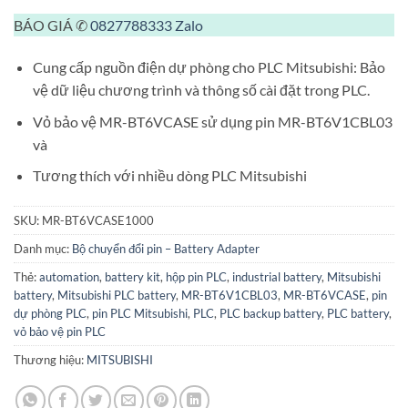
BÁO GIÁ ✆
0827788333
Zalo
Cung cấp nguồn điện dự phòng cho PLC Mitsubishi: Bảo
vệ dữ liệu chương trình và thông số cài đặt trong PLC.
Vỏ bảo vệ MR-BT6VCASE sử dụng pin MR-BT6V1CBL03
và
Tương thích với nhiều dòng PLC Mitsubishi
SKU:
MR-BT6VCASE1000
Danh mục:
Bộ chuyển đổi pin – Battery Adapter
Thẻ:
automation
,
battery kit
,
hộp pin PLC
,
industrial battery
,
Mitsubishi
battery
,
Mitsubishi PLC battery
,
MR-BT6V1CBL03
,
MR-BT6VCASE
,
pin
dự phòng PLC
,
pin PLC Mitsubishi
,
PLC
,
PLC backup battery
,
PLC battery
,
vỏ bảo vệ pin PLC
Thương hiệu:
MITSUBISHI