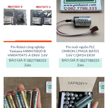
Pin Robot công nghiệp
Pin nuôi nguồn PLC
Yaskawa HW8470820-B
OMRON CPM2A-BAT01
HW0470475-A ER6V 3.6V
3.6V CQM1H ER3V
BÁO GIÁ ✆
0827788333
BÁO GIÁ ✆
0827788333
Zalo
Zalo