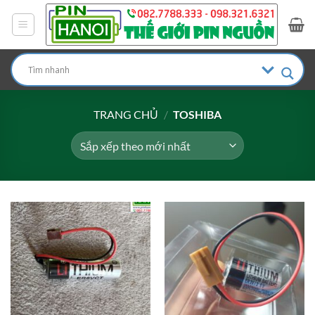
Bỏ
qua
nội
dung
TRANG CHỦ
/
TOSHIBA