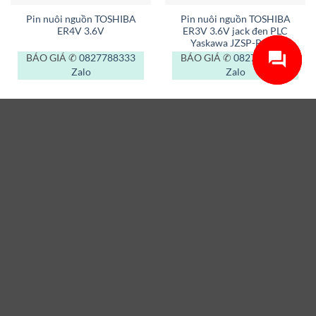
Pin nuôi nguồn TOSHIBA
Pin nuôi nguồn TOSHIBA
ER4V 3.6V
ER3V 3.6V jack đen PLC
Yaskawa JZSP-BA01
BÁO GIÁ ✆
0827788333
BÁO GIÁ ✆
0827788333
Zalo
Zalo
Chính sách & Quy định chung
Hình thức thanh toán
Chính sách vận chuyển
Chính sách bảo hành
Chính sách đổi trả hàng
Chính sách bảo vệ thông tin cá nhân Người tiêu dùng