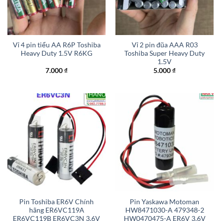
Vỉ 4 pin tiểu AA R6P Toshiba
Vỉ 2 pin đũa AAA R03
Heavy Duty 1.5V R6KG
Toshiba Super Heavy Duty
1.5V
7.000
₫
5.000
₫
Pin Toshiba ER6V Chính
Pin Yaskawa Motoman
hãng ER6VC119A
HW8471030-A 479348-2
ER6VC119B ER6VC3N 3.6V
HW0470475-A ER6V 3.6V