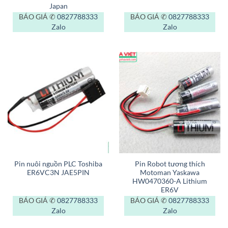
Japan
BÁO GIÁ ✆
0827788333
BÁO GIÁ ✆
0827788333
Zalo
Zalo
Pin nuôi nguồn PLC Toshiba
Pin Robot tương thích
ER6VC3N JAE5PIN
Motoman Yaskawa
HW0470360-A Lithium
ER6V
BÁO GIÁ ✆
0827788333
BÁO GIÁ ✆
0827788333
Zalo
Zalo