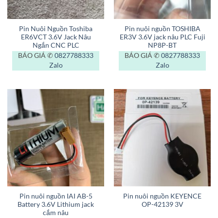
Pin Nuôi Nguồn Toshiba
Pin nuôi nguồn TOSHIBA
ER6VCT 3.6V Jack Nâu
ER3V 3.6V jack nâu PLC Fuji
Ngắn CNC PLC
NP8P-BT
BÁO GIÁ ✆
0827788333
BÁO GIÁ ✆
0827788333
Zalo
Zalo
Pin nuôi nguồn IAI AB-5
Pin nuôi nguồn KEYENCE
Battery 3.6V Lithium jack
OP-42139 3V
cắm nâu