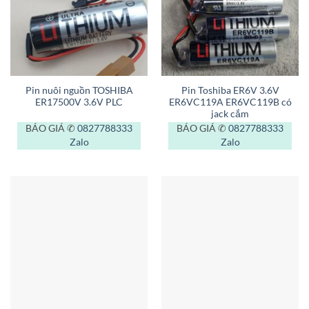
Pin nuôi nguồn TOSHIBA
Pin Toshiba ER6V 3.6V
ER17500V 3.6V PLC
ER6VC119A ER6VC119B có
jack cắm
BÁO GIÁ ✆
0827788333
BÁO GIÁ ✆
0827788333
Zalo
Zalo