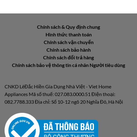
Chính sách & Quy định chung
Hình thức thanh toán
Chính sách vận chuyển
Chính sách bảo hành
Chính sách đổi trả hàng
Chính sách bảo vệ thông tin cá nhân Người tiêu dùng
CNKD LêĐắc Hiền Gia Dụng Nhà Việt - Viet Home
Appliances Mã số thuế: 027.083.0000.51 Điện thoại:
082.7788.333 Địa chỉ: Số 10-12 ngõ 20 Nghĩa Đô, Hà Nội