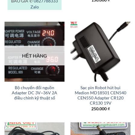
BÁO GIÁ ✆
0827788333
Zalo
HẾT HÀNG
Bộ chuyển đổi nguồn
Sạc pin Robot hút bụi
Adapter DC 3V~36V 2A
Medion MD18501 CEN540
điều chỉnh kỹ thuật số
CEN550 Adapter CR120
CR130 19V
250.000
₫