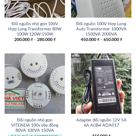
Đổi nguồn nhỏ gọn 100V
Đổi nguồn 100V Hợp Long
Hợp Long Transformer 80W
Auto Transformer 1000VA
100W 120W 150W
1500VA 2000VA
Khoảng
Khoản
200.000
₫
–
280.000
₫
450.000
₫
–
650.000
₫
giá:
giá:
từ
từ
200.000 ₫
450.000
đến
đến
280.000 ₫
650.000
Đổi nguồn nhỏ gọn
Adapter đổi nguồn 12V 5A
VITENDA 100v dây đồng
6A AcBel ADA017
80VA 100VA 150VA
150.000
₫