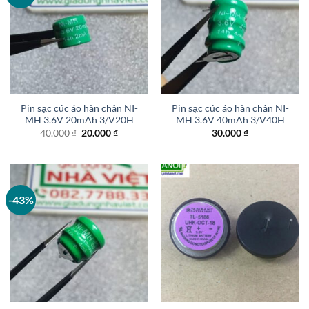
Pin sạc cúc áo hàn chân NI-
Pin sạc cúc áo hàn chân NI-
MH 3.6V 20mAh 3/V20H
MH 3.6V 40mAh 3/V40H
Giá
Giá
40.000
₫
20.000
₫
30.000
₫
gốc
hiện
là:
tại
40.000 ₫.
là:
20.000 ₫.
-43%