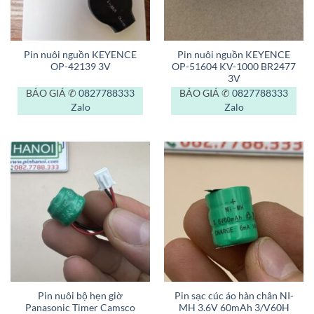
Pin nuôi nguồn KEYENCE
Pin nuôi nguồn KEYENCE
OP-42139 3V
OP-51604 KV-1000 BR2477
3V
BÁO GIÁ ✆
0827788333
BÁO GIÁ ✆
0827788333
Zalo
Zalo
Pin nuôi bộ hẹn giờ
Pin sạc cúc áo hàn chân NI-
Panasonic Timer Camsco
MH 3.6V 60mAh 3/V60H