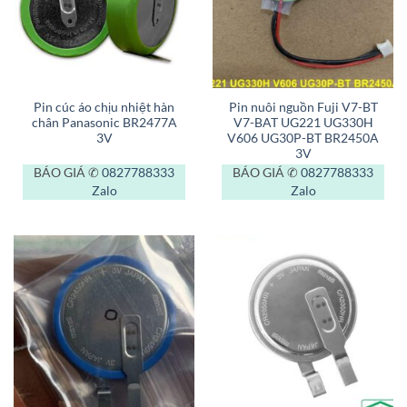
Pin cúc áo chịu nhiệt hàn
Pin nuôi nguồn Fuji V7-BT
chân Panasonic BR2477A
V7-BAT UG221 UG330H
3V
V606 UG30P-BT BR2450A
3V
BÁO GIÁ ✆
0827788333
BÁO GIÁ ✆
0827788333
Zalo
Zalo