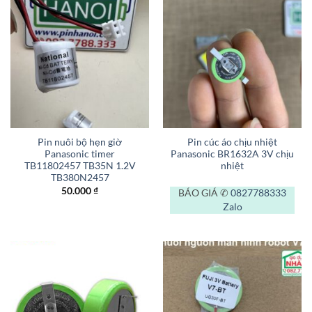
Pin nuôi bộ hẹn giờ
Pin cúc áo chịu nhiệt
Panasonic timer
Panasonic BR1632A 3V chịu
TB11802457 TB35N 1.2V
nhiệt
TB380N2457
50.000
₫
BÁO GIÁ ✆
0827788333
Zalo