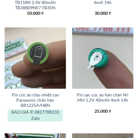
TB118N 2.4V 80mAh
6mA 14h
TB38809NE7 TB35N
50.000
₫
30.000
₫
Pin cúc áo chịu nhiệt cao
Pin sạc cúc áo hàn chân NI-
Panasonic chân hàn
MH 1.2V 40mAh 4mA 14h
BR1225A/HBN
25.000
₫
BÁO GIÁ ✆
0827788333
Zalo