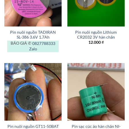
Pin nuôi nguồn TADIRAN
Pin nuôi nguồn Lithium
SL-386 3.6V 1.7Ah
CR2032 3V hàn chân
12.000
₫
BÁO GIÁ ✆
0827788333
Zalo
Pin nuôi nguồn GT11-50BAT
Pin sạc cúc áo hàn chân NI-