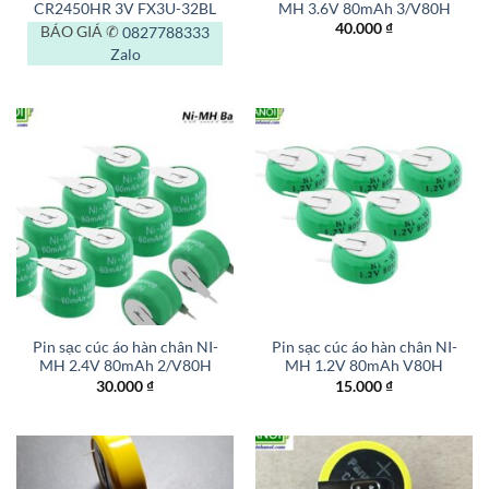
CR2450HR 3V FX3U-32BL
MH 3.6V 80mAh 3/V80H
40.000
₫
BÁO GIÁ ✆
0827788333
Zalo
Pin sạc cúc áo hàn chân NI-
Pin sạc cúc áo hàn chân NI-
MH 2.4V 80mAh 2/V80H
MH 1.2V 80mAh V80H
30.000
₫
15.000
₫