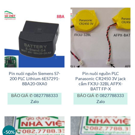
Pin nuôi nguồn Siemens S7-
Pin nuôi nguồn PLC
200 PLC Lithium 6ES7291-
Panasonic CR2450 3V jack
8BA20-0XA0
cắm FX3U-32BL AFPX-
BATT FP-X
BÁO GIÁ ✆
0827788333
BÁO GIÁ ✆
0827788333
Zalo
Zalo
-50%