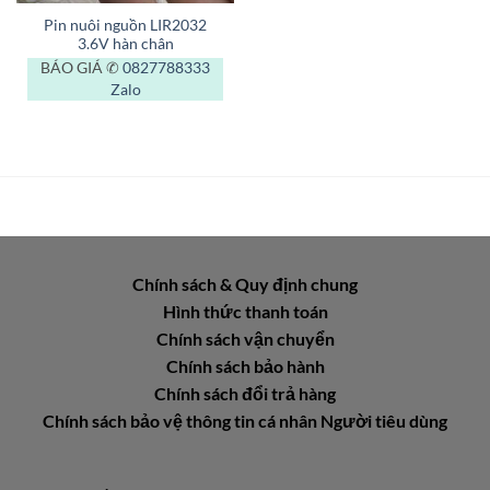
Pin nuôi nguồn LIR2032
3.6V hàn chân
BÁO GIÁ ✆
0827788333
Zalo
Chính sách & Quy định chung
Hình thức thanh toán
Chính sách vận chuyển
Chính sách bảo hành
Chính sách đổi trả hàng
Chính sách bảo vệ thông tin cá nhân Người tiêu dùng