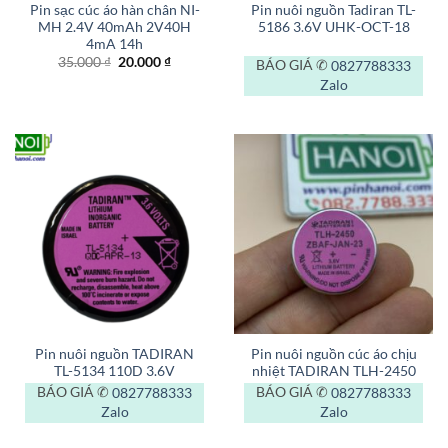
Pin sạc cúc áo hàn chân NI-
Pin nuôi nguồn Tadiran TL-
MH 2.4V 40mAh 2V40H
5186 3.6V UHK-OCT-18
4mA 14h
Giá
Giá
35.000
₫
20.000
₫
BÁO GIÁ ✆
0827788333
gốc
hiện
Zalo
là:
tại
35.000 ₫.
là:
20.000 ₫.
Pin nuôi nguồn TADIRAN
Pin nuôi nguồn cúc áo chịu
TL-5134 110D 3.6V
nhiệt TADIRAN TLH-2450
BÁO GIÁ ✆
0827788333
BÁO GIÁ ✆
0827788333
Zalo
Zalo