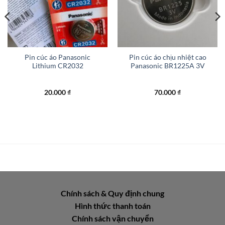
Pin cúc áo Panasonic
Pin cúc áo chịu nhiệt cao
Lithium CR2032
Panasonic BR1225A 3V
20.000
₫
70.000
₫
₫.
Chính sách & Quy định chung
Hình thức thanh toán
Chính sách vận chuyển