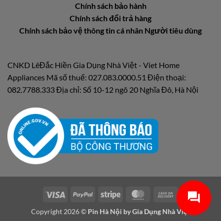
Chính sách bảo hành
Chính sách đổi trả hàng
Chính sách bảo vệ thông tin cá nhân Người tiêu dùng
CNKD LêĐắc Hiền Gia Dụng Nhà Việt - Viet Home
Appliances Mã số thuế: 027.083.0000.51 Điện thoại:
082.7788.333 Địa chỉ: Số 10-12 ngõ 20 Nghĩa Đô, Hà Nội
Visa
PayPal
Stripe
MasterCard
Cash
On
Copyright 2026 ©
Pin Hà Nội by
Gia Dụng Nhà Việt
Delivery