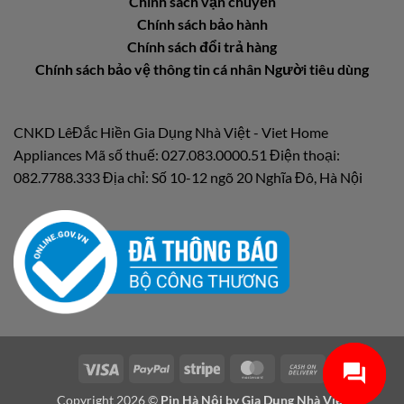
Chính sách vận chuyển
Chính sách bảo hành
Chính sách đổi trả hàng
Chính sách bảo vệ thông tin cá nhân Người tiêu dùng
CNKD LêĐắc Hiền Gia Dụng Nhà Việt - Viet Home
Appliances Mã số thuế: 027.083.0000.51 Điện thoại:
082.7788.333 Địa chỉ: Số 10-12 ngõ 20 Nghĩa Đô, Hà Nội
Visa
PayPal
Stripe
MasterCard
Cash
On
Copyright 2026 ©
Pin Hà Nội by
Gia Dụng Nhà Việt