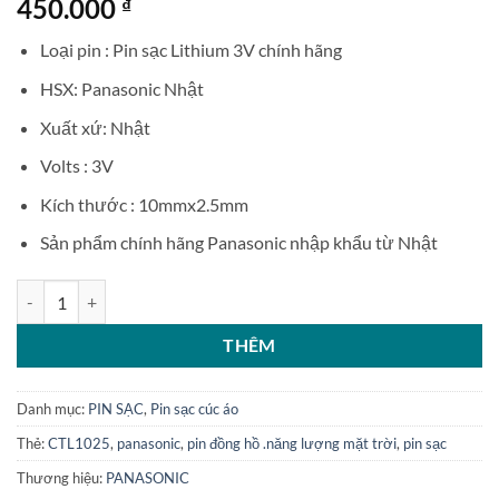
450.000
₫
Loại pin : Pin sạc Lithium 3V chính hãng
HSX: Panasonic Nhật
Xuất xứ: Nhật
Volts : 3V
Kích thước : 10mmx2.5mm
Sản phẩm chính hãng Panasonic nhập khẩu từ Nhật
Pin sạc đồng hồ năng lượng mặt trời Panasonic CTL1025 số lượng
THÊM
Danh mục:
PIN SẠC
,
Pin sạc cúc áo
Thẻ:
CTL1025
,
panasonic
,
pin đồng hồ .năng lượng mặt trời
,
pin sạc
Thương hiệu:
PANASONIC