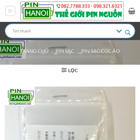
Bỏ
qua
nội
dung
TRANG CHỦ
/
PIN SẠC
/
PIN SẠC CÚC ÁO
LỌC