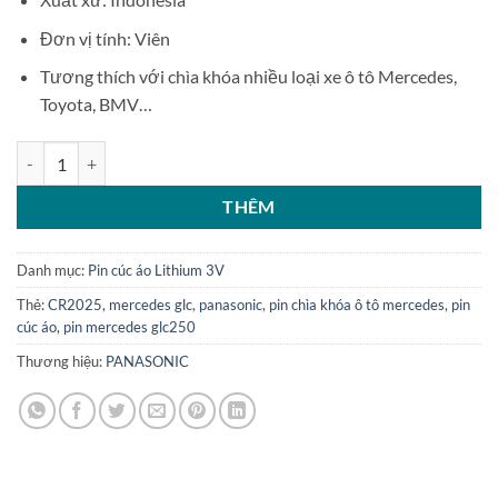
Đơn vị tính: Viên
Tương thích với chìa khóa nhiều loại xe ô tô Mercedes,
Toyota, BMV…
Pin cúc áo Panasonic Lithium CR2025 số lượng
THÊM
Danh mục:
Pin cúc áo Lithium 3V
Thẻ:
CR2025
,
mercedes glc
,
panasonic
,
pin chìa khóa ô tô mercedes
,
pin
cúc áo
,
pin mercedes glc250
Thương hiệu:
PANASONIC