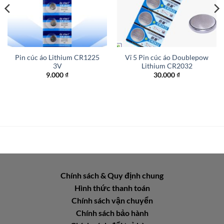
Pin cúc áo Lithium CR1225
Vỉ 5 Pin cúc áo Doublepow
3V
Lithium CR2032
9.000
₫
30.000
₫
Chính sách & Quy định chung
Hình thức thanh toán
Chính sách vận chuyển
Chính sách bảo hành