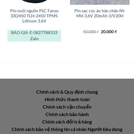
Pin nuôi nguồn PLC Fanso
Pin sạc cúc áo hàn chân NI-
ER2450 TLH-2450 TPMS
MH 3.6V 20mAh 3/V20H
Lithium 3.6V
Giá
Giá
40.000
₫
20.000
₫
BÁO GIÁ ✆
0827788333
gốc
hiện
Zalo
là:
tại
40.000 ₫.
là:
₫.
20.000 ₫.
Chính sách & Quy định chung
Hình thức thanh toán
Chính sách vận chuyển
Chính sách bảo hành
Chính sách đổi trả hàng
Chính sách bảo vệ thông tin cá nhân Người tiêu dùng