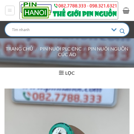
Bỏ
qua
nội
dung
TRANG CHỦ
/
PIN NUÔI PLC CNC
/
PIN NUÔI NGUỒN
CÚC ÁO
LỌC