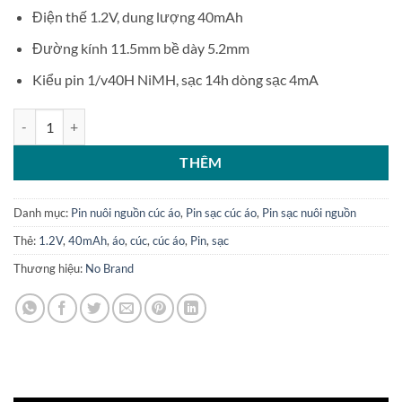
Điện thế 1.2V, dung lượng 40mAh
Đường kính 11.5mm bề dày 5.2mm
Kiểu pin 1/v40H NiMH, sạc 14h dòng sạc 4mA
Pin sạc cúc áo hàn chân NI-MH 1.2V 40mAh 4mA 14h số lượng
THÊM
Danh mục:
Pin nuôi nguồn cúc áo
,
Pin sạc cúc áo
,
Pin sạc nuôi nguồn
Thẻ:
1.2V
,
40mAh
,
áo
,
cúc
,
cúc áo
,
Pin
,
sạc
Thương hiệu:
No Brand