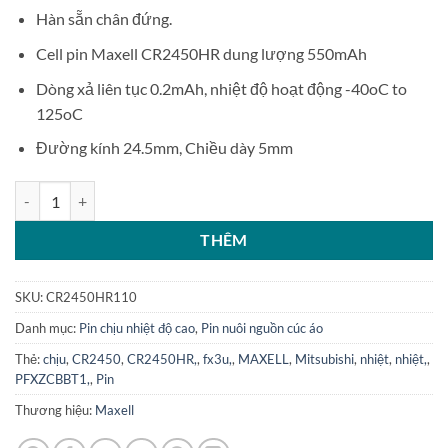
Hàn sẵn chân đứng.
Cell pin Maxell CR2450HR dung lượng 550mAh
Dòng xả liên tục 0.2mAh, nhiệt độ hoạt động -40oC to
125oC
Đường kính 24.5mm, Chiều dày 5mm
Pin nuôi nguồn chịu nhiệt Maxell CR2450HR 3V hàn chân số lượng
THÊM
SKU:
CR2450HR110
Danh mục:
Pin chịu nhiệt độ cao
,
Pin nuôi nguồn cúc áo
Thẻ:
chịu
,
CR2450
,
CR2450HR,
,
fx3u,
,
MAXELL
,
Mitsubishi
,
nhiệt
,
nhiệt,
,
PFXZCBBT1,
,
Pin
Thương hiệu:
Maxell