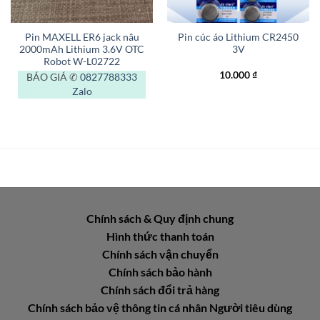
Pin MAXELL ER6 jack nâu
Pin cúc áo Lithium CR2450
2000mAh Lithium 3.6V OTC
3V
Robot W-L02722
10.000
₫
BÁO GIÁ ✆
0827788333
Zalo
Chính sách & Quy định chung
Hình thức thanh toán
Chính sách vận chuyển
Chính sách bảo hành
Chính sách đổi trả hàng
Chính sách bảo vệ thông tin cá nhân Người tiêu dùng