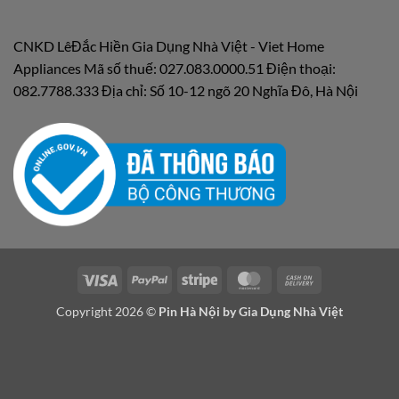
CNKD LêĐắc Hiền Gia Dụng Nhà Việt - Viet Home
Appliances Mã số thuế: 027.083.0000.51 Điện thoại:
082.7788.333 Địa chỉ: Số 10-12 ngõ 20 Nghĩa Đô, Hà Nội
Visa
PayPal
Stripe
MasterCard
Cash
On
Copyright 2026 ©
Pin Hà Nội by
Gia Dụng Nhà Việt
Delivery