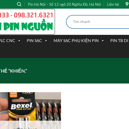
Pin Hà Nội – Số 12 ngõ 20 Nghĩa Đô, Hà Nội
Liên hệ
PLC CNC
PIN SẠC
MÁY SẠC PHỤ KIỆN PIN
PIN TB D
Ẻ “KHIỂN,”