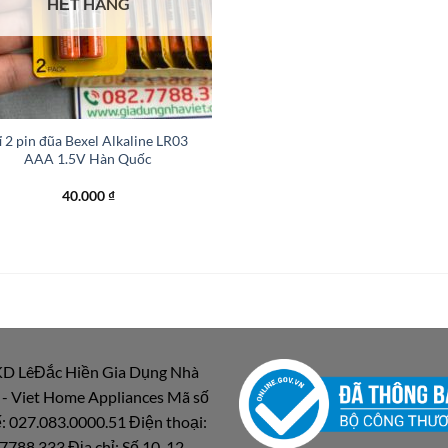
HẾT HÀNG
ỉ 2 pin đũa Bexel Alkaline LR03
AAA 1.5V Hàn Quốc
40.000
₫
D LêĐắc Hiền Gia Dụng Nhà
 - Viet Home Appliances Mã số
: 027.083.0000.51 Điện thoại:
7788.333 Địa chỉ: Số 10-12