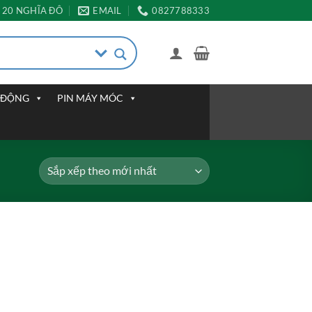
20 NGHĨA ĐÔ
EMAIL
0827788333
I ĐỘNG
PIN MÁY MÓC