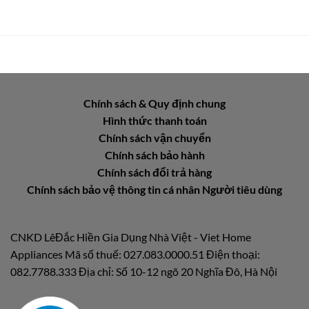
Chính sách & Quy định chung
Hình thức thanh toán
Chính sách vận chuyển
Chính sách bảo hành
Chính sách đổi trả hàng
Chính sách bảo vệ thông tin cá nhân Người tiêu dùng
CNKD LêĐắc Hiền Gia Dụng Nhà Việt - Viet Home
Appliances Mã số thuế: 027.083.0000.51 Điện thoại:
082.7788.333 Địa chỉ: Số 10-12 ngõ 20 Nghĩa Đô, Hà Nội