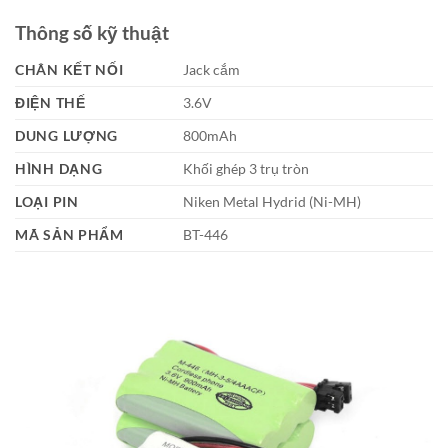
Thông số kỹ thuật
CHÂN KẾT NỐI
Jack cắm
ĐIỆN THẾ
3.6V
DUNG LƯỢNG
800mAh
HÌNH DẠNG
Khối ghép 3 trụ tròn
LOẠI PIN
Niken Metal Hydrid (Ni-MH)
MÃ SẢN PHẨM
BT-446