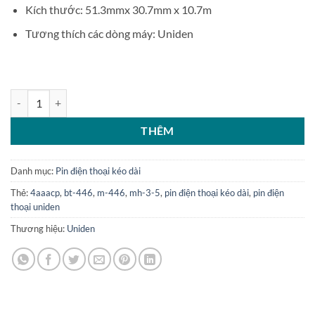
Kích thước: 51.3mmx 30.7mm x 10.7m
Tương thích các dòng máy: Uniden
Pin điện thoại kéo dài Uniden BT-446 3.6V số lượng
THÊM
Danh mục:
Pin điện thoại kéo dài
Thẻ:
4aaacp
,
bt-446
,
m-446
,
mh-3-5
,
pin điện thoại kéo dài
,
pin điện
thoại uniden
Thương hiệu:
Uniden