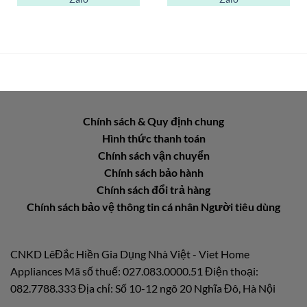
Chính sách & Quy định chung
Hình thức thanh toán
Chính sách vận chuyển
Chính sách bảo hành
Chính sách đổi trả hàng
Chính sách bảo vệ thông tin cá nhân Người tiêu dùng
CNKD LêĐắc Hiền Gia Dụng Nhà Việt - Viet Home
Appliances Mã số thuế: 027.083.0000.51 Điện thoại:
082.7788.333 Địa chỉ: Số 10-12 ngõ 20 Nghĩa Đô, Hà Nội