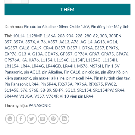
THÊM
Danh mục:
Pin cúc áo Alkaline - Silver Oxide 1.5V
,
Pin đồng hồ - Máy tính
Thẻ:
10L14
,
1128MP
,
1166A
,
208-904
,
228
,
280-62
,
303
,
303EN
,
357
,
357A
,
357X
,
A-76
,
A357
,
A613
,
A76
,
AG-14
,
AG13
,
AG14
,
AG357
,
CA18
,
CA19
,
CR44
,
D357
,
D357H
,
D76A
,
E357
,
EPX76
,
EXP76
,
G13-A
,
G13A
,
GDA76
,
GP357
,
GP76A
,
GPA7
,
GPA75
,
GPA76
,
GPS76A
,
KA
,
KA76
,
L1154
,
L1154C
,
L1154F
,
L1154G
,
L1154H
,
LR1154
,
LR44
,
LR44G
,
LR44GD
,
LR44H
,
MS76
,
MS76H
,
Pin 1.5V
Panasonic
,
pin AG13
,
pin Alkaline
,
Pin CA18
,
pin cúc áo
,
pin đồng hồ
,
pin
kiềm panasonic
,
pin maxell alkaline
,
pin maxell lr44
,
Pin máy tính cầm tay
,
Pin Panasonic LR44
,
Pin SR44
,
PX675A
,
PX76A
,
RPX675
,
RW82
,
S1145E
,
S76
,
S76E
,
SB-B9
,
SB-F9
,
SG13
,
SR1154
,
SR1154PW
,
SR44
,
SR44W
,
V13GA
,
V357
,
V76XP
,
Vỉ 10 viên pin LR44
Thương hiệu:
PANASONIC