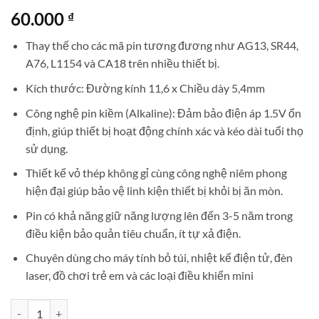
60.000
₫
Thay thế cho các mã pin tương đương như AG13, SR44,
A76, L1154 và CA18 trên nhiều thiết bị.
Kích thước: Đường kính 11,6 x Chiều dày 5,4mm
Công nghệ pin kiềm (Alkaline): Đảm bảo điện áp 1.5V ổn
định, giúp thiết bị hoạt động chính xác và kéo dài tuổi thọ
sử dụng.
Thiết kế vỏ thép không gỉ cùng công nghệ niêm phong
hiện đại giúp bảo vệ linh kiện thiết bị khỏi bị ăn mòn.
Pin có khả năng giữ năng lượng lên đến 3-5 năm trong
điều kiện bảo quản tiêu chuẩn, ít tự xả điện.
Chuyên dùng cho máy tính bỏ túi, nhiệt kế điện tử, đèn
laser, đồ chơi trẻ em và các loại điều khiển mini
Vỉ 10 pin cúc áo Panasonic LR44 - SR44 - AG13 - CA18 số lượng