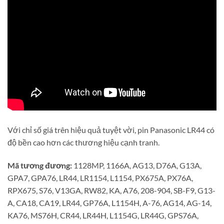
Với chỉ số giá trên hiệu quả tuyệt vời, pin Panasonic LR44 có
độ bền cao hơn các thương hiệu cạnh tranh.
Mã tương đương:
1128MP, 1166A, AG13, D76A, G13A,
GPA7, GPA76, LR44, LR1154, L1154, PX675A, PX76A,
RPX675, S76, V13GA, RW82, KA, A76, 208-904, SB-F9, G13-
A, CA18, CA19, LR44, GP76A, L1154H, A-76, AG14, AG-14,
KA76, MS76H, CR44, LR44H, L1154G, LR44G, GPS76A,