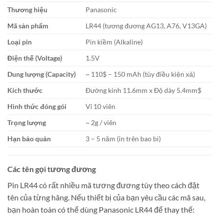
Thương hiệu
Panasonic
Mã sản phẩm
LR44 (tương đương AG13, A76, V13GA)
Loại pin
Pin kiềm (Alkaline)
Điện thế (Voltage)
1.5V
Dung lượng (Capacity)
~
110$
–
150 mAh
(tùy điều kiện xả)
Kích thước
Đường kính
11.6mm
x Độ dày
5.4mm$
Hình thức đóng gói
Vỉ 10 viên
Trọng lượng
~
2g
/ viên
Hạn bảo quản
3 – 5 năm (in trên bao bì)
Các tên gọi tương đương
Pin LR44 có rất nhiều mã tương đương tùy theo cách đặt
tên của từng hãng. Nếu thiết bị của bạn yêu cầu các mã sau,
bạn hoàn toàn có thể dùng Panasonic LR44 để thay thế: