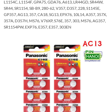
L1154C, L1154F, GPA75, GDA76, A613, LR44GD, SR44W,
SR44, SR1154, SB-B9, 280-62, V357, D357, 228, S1145E,
GP357, AG13, 357, CA18, SG13, EPX76, 10L14, A357, 357X,
357A, D357H, MS76, V76XP, S76E, 357, 303, MS76, AG357,
SR1154PW, EXP76, E357, E357, 303EN