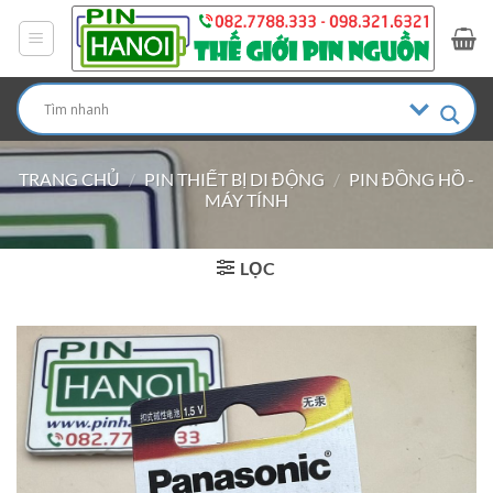
Bỏ
qua
nội
dung
TRANG CHỦ
/
PIN THIẾT BỊ DI ĐỘNG
/
PIN ĐỒNG HỒ -
MÁY TÍNH
LỌC