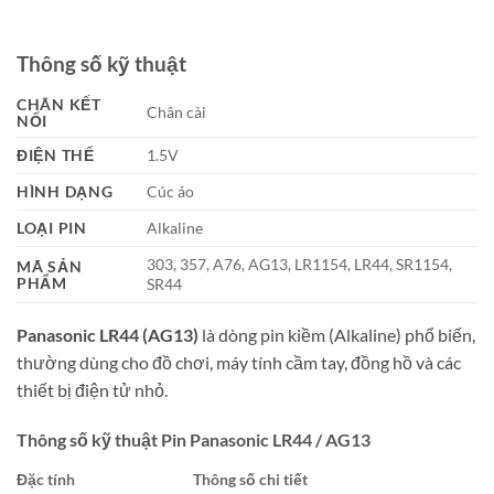
Thông số kỹ thuật
CHÂN KẾT
Chân cài
NỐI
ĐIỆN THẾ
1.5V
HÌNH DẠNG
Cúc áo
LOẠI PIN
Alkaline
303, 357, A76, AG13, LR1154, LR44, SR1154,
MÃ SẢN
PHẨM
SR44
Panasonic LR44 (AG13)
là dòng pin kiềm (Alkaline) phổ biến,
thường dùng cho đồ chơi, máy tính cầm tay, đồng hồ và các
thiết bị điện tử nhỏ.
Thông số kỹ thuật Pin Panasonic LR44 / AG13
Đặc tính
Thông số chi tiết