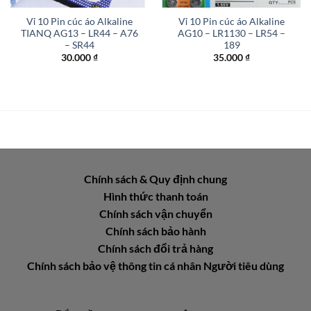
Vỉ 10 Pin cúc áo Alkaline
Vỉ 10 Pin cúc áo Alkaline
TIANQ AG13 – LR44 – A76
AG10 – LR1130 – LR54 –
– SR44
189
30.000
₫
35.000
₫
Chính sách & Quy định chung
Hình thức thanh toán
Chính sách vận chuyển
Chính sách bảo hành
Chính sách đổi trả hàng
Chính sách bảo vệ thông tin cá nhân Người tiêu dùng