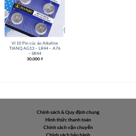
Vỉ 10 Pin cúc áo Alkaline
TIANQ AG13 – LR44 – A76
– SR44
30.000
₫
Chính sách & Quy định chung
Hình thức thanh toán
Chính sách vận chuyển
Chính sách bảo hành