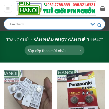
Bỏ
qua
nội
dung
TRANG CHỦ
/
SẢN PHẨM ĐƯỢC GẮN THẺ “L1154C”