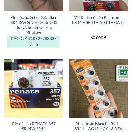
Pin cúc áo Seiko Seizaiken
Vỉ 10 pin cúc áo Panasonic
SR44SW Silver Oxide 303
LR44 – SR44 – AG13 – CA18
dùng cho thước kẹp
Mitutoyo
60.000
₫
BÁO GIÁ ✆
0827788333
Zalo
Pin cúc áo RENATA 357
Pin cúc áo Maxell LR44 –
SR44W SR44
SR44 – AG13 – CA18 A76