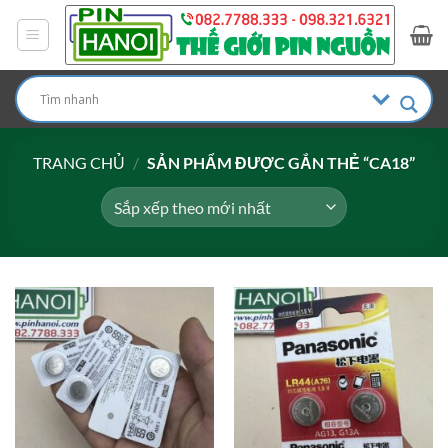
Bỏ
qua
nội
dung
TRANG CHỦ
/
SẢN PHẨM ĐƯỢC GẮN THẺ “CA18”