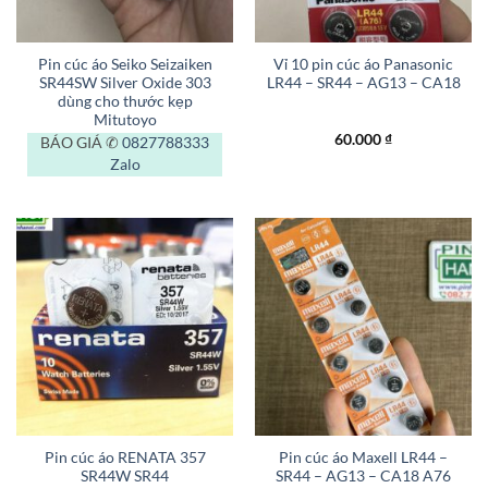
Pin cúc áo Seiko Seizaiken
Vỉ 10 pin cúc áo Panasonic
SR44SW Silver Oxide 303
LR44 – SR44 – AG13 – CA18
dùng cho thước kẹp
Mitutoyo
60.000
₫
BÁO GIÁ ✆
0827788333
Zalo
Pin cúc áo RENATA 357
Pin cúc áo Maxell LR44 –
SR44W SR44
SR44 – AG13 – CA18 A76