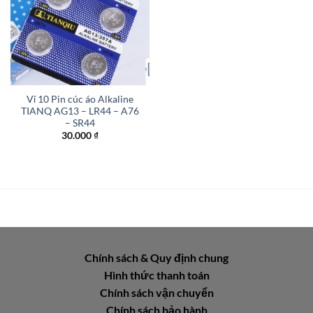
Vỉ 10 Pin cúc áo Alkaline
TIANQ AG13 – LR44 – A76
– SR44
30.000
₫
Chính sách & Quy định chung
Hình thức thanh toán
Chính sách vận chuyển
Chính sách bảo hành