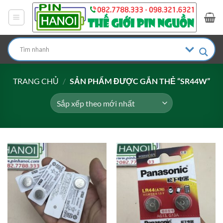
Bỏ
qua
nội
dung
TRANG CHỦ
/
SẢN PHẨM ĐƯỢC GẮN THẺ “SR44W”