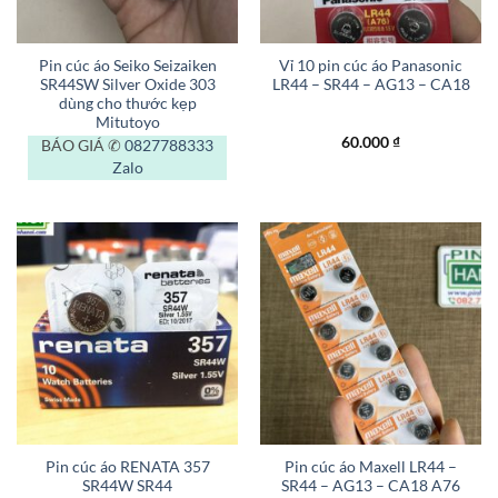
Pin cúc áo Seiko Seizaiken
Vỉ 10 pin cúc áo Panasonic
SR44SW Silver Oxide 303
LR44 – SR44 – AG13 – CA18
dùng cho thước kẹp
Mitutoyo
60.000
₫
BÁO GIÁ ✆
0827788333
Zalo
Pin cúc áo RENATA 357
Pin cúc áo Maxell LR44 –
SR44W SR44
SR44 – AG13 – CA18 A76