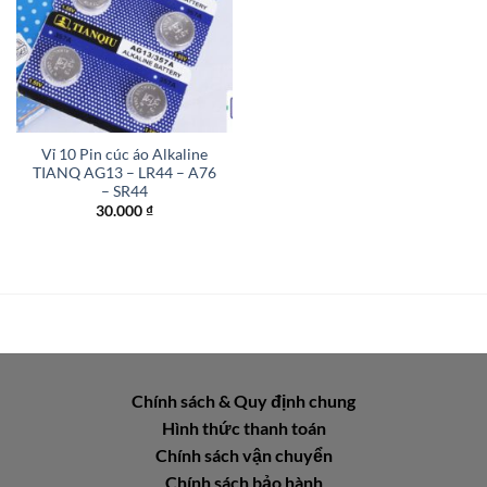
Vỉ 10 Pin cúc áo Alkaline
TIANQ AG13 – LR44 – A76
– SR44
30.000
₫
Chính sách & Quy định chung
Hình thức thanh toán
Chính sách vận chuyển
Chính sách bảo hành