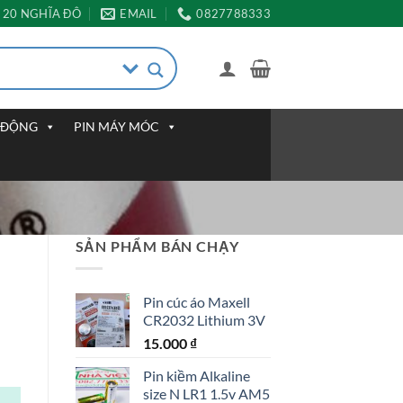
20 NGHĨA ĐÔ
EMAIL
0827788333
I ĐỘNG
PIN MÁY MÓC
SẢN PHẨM BÁN CHẠY
Pin cúc áo Maxell
CR2032 Lithium 3V
15.000
₫
Pin kiềm Alkaline
size N LR1 1.5v AM5