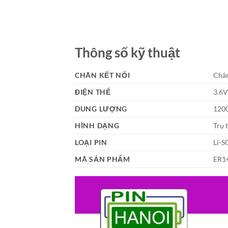
Thông số kỹ thuật
CHÂN KẾT NỐI
Chân
ĐIỆN THẾ
3.6
DUNG LƯỢNG
120
HÌNH DẠNG
Trụ 
LOẠI PIN
Li-S
MÃ SẢN PHẨM
ER1