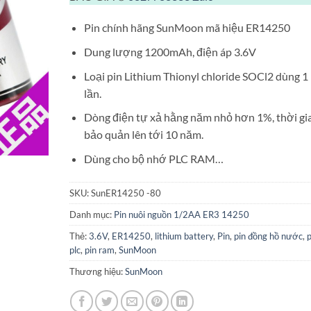
Pin chính hãng SunMoon mã hiệu ER14250
Dung lượng 1200mAh, điện áp 3.6V
Loại pin Lithium Thionyl chloride SOCl2 dùng 1
lần.
Dòng điện tự xả hằng năm nhỏ hơn 1%, thời gi
bảo quản lên tới 10 năm.
Dùng cho bộ nhớ PLC RAM…
SKU:
SunER14250 -80
Danh mục:
Pin nuôi nguồn 1/2AA ER3 14250
Thẻ:
3.6V
,
ER14250
,
lithium battery
,
Pin
,
pin đồng hồ nước
,
p
plc
,
pin ram
,
SunMoon
Thương hiệu:
SunMoon