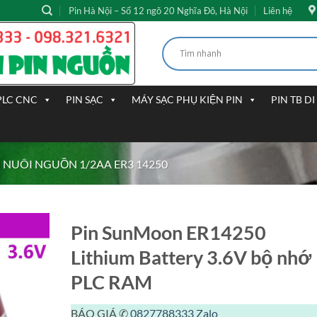
Pin Hà Nội – Số 12 ngõ 20 Nghĩa Đô, Hà Nội
Liên hệ
PLC CNC
PIN SẠC
MÁY SẠC PHỤ KIỆN PIN
PIN TB D
N NUÔI NGUỒN 1/2AA ER3 14250
Pin SunMoon ER14250
Lithium Battery 3.6V bộ nhớ
PLC RAM
BÁO GIÁ ✆
0827788333
Zalo