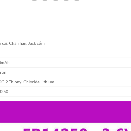
 cài, Chân hàn, Jack cắm
V
0mAh
tròn
OCl2 Thionyl Chloride Lithium
4250