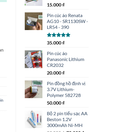
15.000
₫
Pin cúc áo Renata
AG10 - SR1130SW -
LR54 - 390
Được xếp
35.000
₫
hạng
5.00
an
5 sao
Pin cúc áo
Panasonic Lithium
CR2032
20.000
₫
Pin đồng hồ định vị
3.7V Lithium-
Polymer 582728
in
50.000
₫
Bộ 2 pin tiểu sạc AA
Beston 1.2V
3000mAh Ni-MH