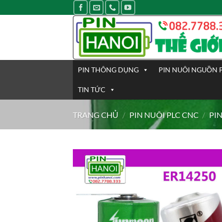
Bỏ
qua
nội
dung
PIN THÔNG DỤNG
PIN NUÔI NGUỒN 
TIN TỨC
TRANG CHỦ
/
PIN NUÔI PLC CNC
/
PI