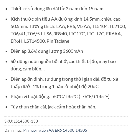
Thiết kế sử dụng lâu dài từ 3 năm đến 15 năm.
Kích thước pin tiểu AA đường kính 14.5mm, chiều cao
50.5mm. Tương thích: LAA, ER6, VL-AA, TL5104, TL2100,
T06/41, T06/51, LS6, 3B940, LTC17C, LTC-17C, ER6AA,
ER6H, LST14500, Pin Taclane
Điện áp 3.6V, dung lượng 3600mAh
Sử dụng nuôi nguồn bộ nhớ, các thiết bị đo, máy báo
động, cảm biến…
Điện áp ổn định, sử dụng trong thời gian dài, độ tự xả
thấp dưới 1% trong 1 năm ở nhiệt độ 20oC
Phạm vi hoạt động: -60°C/+85°C (-76°F/+185°F)
Tùy chọn chân cài, jack cắm hoặc chân hàn.
SKU:
LS14500-130
Danh mục:
Pin nuôi nguồn AA ER6 14500 14505