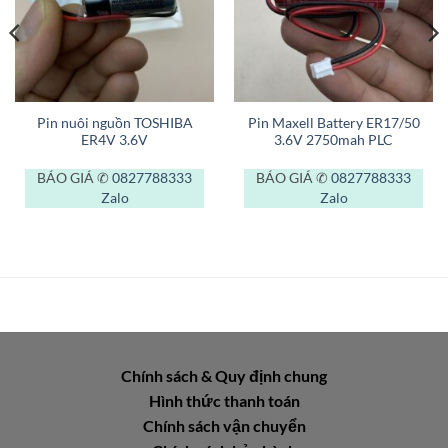
Pin nuôi nguồn TOSHIBA
Pin Maxell Battery ER17/50
ER4V 3.6V
3.6V 2750mah PLC
BÁO GIÁ ✆
0827788333
BÁO GIÁ ✆
0827788333
Zalo
Zalo
Chính sách & Quy định chung
Hình thức thanh toán
Chính sách vận chuyển