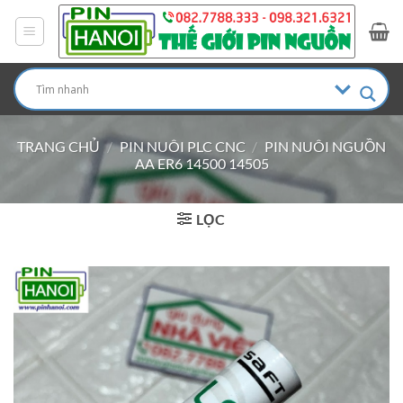
Bỏ
qua
nội
dung
TRANG CHỦ
/
PIN NUÔI PLC CNC
/
PIN NUÔI NGUỒN
AA ER6 14500 14505
LỌC