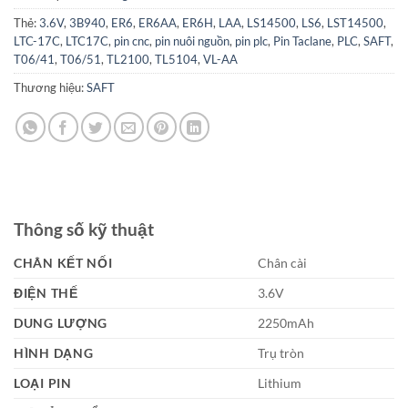
Thẻ:
3.6V
,
3B940
,
ER6
,
ER6AA
,
ER6H
,
LAA
,
LS14500
,
LS6
,
LST14500
,
LTC-17C
,
LTC17C
,
pin cnc
,
pin nuôi nguồn
,
pin plc
,
Pin Taclane
,
PLC
,
SAFT
,
T06/41
,
T06/51
,
TL2100
,
TL5104
,
VL-AA
Thương hiệu:
SAFT
Thông số kỹ thuật
CHÂN KẾT NỐI
Chân cài
ĐIỆN THẾ
3.6V
DUNG LƯỢNG
2250mAh
HÌNH DẠNG
Trụ tròn
LOẠI PIN
Lithium