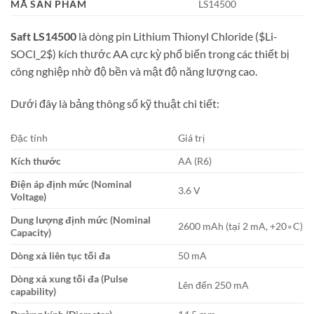
MÃ SẢN PHẨM
LS14500
Saft LS14500
là dòng pin Lithium Thionyl Chloride (
$Li-
SOCl_2$
) kích thước AA cực kỳ phổ biến trong các thiết bị
công nghiệp nhờ độ bền và mật độ năng lượng cao.
Dưới đây là bảng thông số kỹ thuật chi tiết:
Đặc tính
Giá trị
Kích thước
AA (R6)
Điện áp định mức (Nominal
3.6
V
Voltage)
Dung lượng định mức (Nominal
2600
mAh
(tại
2
mA
,
+
2
0
∘
C
)
Capacity)
Dòng xả liên tục tối đa
50
mA
Dòng xả xung tối đa (Pulse
Lên đến
250
mA
capability)