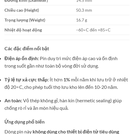
Đường kính (Diameter)
14.5
mm
Chiều cao (Height)
50.3
mm
Trọng lượng (Weight)
16.7
g
Nhiệt độ hoạt động
−
6
0
∘
C
đến
+
8
5
∘
C
Các đặc điểm nổi bật
Điện áp ổn định:
Pin duy trì mức điện áp cao và ổn định
trong suốt gần như toàn bộ vòng đời sử dụng.
Tỷ lệ tự xả cực thấp:
Ít hơn
1%
mỗi năm khi lưu trữ ở nhiệt
độ
2
0
∘
C
, cho phép tuổi thọ lưu kho lên đến 10-20 năm.
An toàn:
Vỏ thép không gỉ, hàn kín (hermetic sealing) giúp
chống rò rỉ và ăn mòn hiệu quả.
Ứng dụng phổ biến
Dòng pin này
không dùng cho thiết bị điện tử tiêu dùng