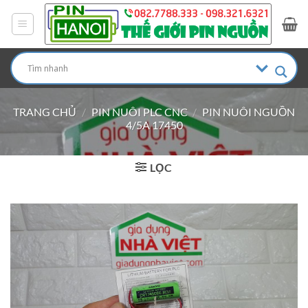
Bỏ
qua
nội
dung
TRANG CHỦ
/
PIN NUÔI PLC CNC
/
PIN NUÔI NGUỒN
4/5A 17450
LỌC