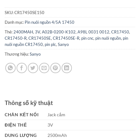
SKU:
CR17450SE150
Danh mục:
Pin nuôi nguồn 4/5A 17450
Thẻ:
2400MAH
,
3V
,
A02B-0200-K102
,
A98L 0031 0012
,
CR17450
,
CR17450-R
,
CR17450SE
,
CR17450SE-R
,
pin cnc
,
pin nuôi nguồn
,
pin
nuôi nguồn CR17450
,
pin plc
,
Sanyo
Thương hiệu:
Sanyo
Thông số kỹ thuật
CHÂN KẾT NỐI
Jack cắm
ĐIỆN THẾ
3V
DUNG LƯỢNG
2500mAh