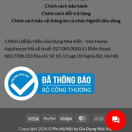
Chính sách bảo hành
Chính sách đổi trả hàng
Chính sách bảo vệ thông tin cá nhân Người tiêu dùng
CNKD LêĐắc Hiền Gia Dụng Nhà Việt - Viet Home
Appliances Mã số thuế: 027.083.0000.51 Điện thoại:
082.7788.333 Địa chỉ: Số 10-12 ngõ 20 Nghĩa Đô, Hà Nội
Visa
PayPal
Stripe
MasterCard
Cash
On
Copyright 2026 ©
Pin Hà Nội by
Gia Dụng Nhà Việt
Delivery