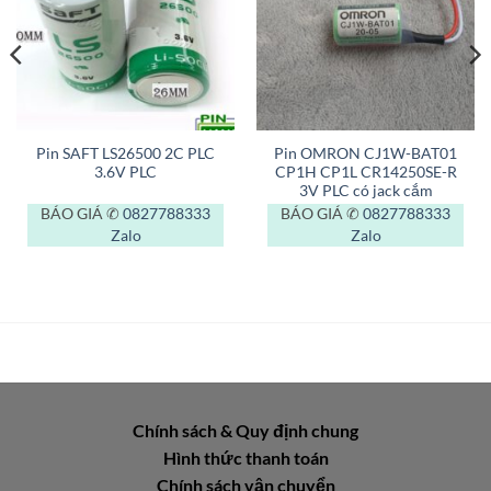
Pin SAFT LS26500 2C PLC
Pin OMRON CJ1W-BAT01
3.6V PLC
CP1H CP1L CR14250SE-R
3V PLC có jack cắm
BÁO GIÁ ✆
0827788333
BÁO GIÁ ✆
0827788333
Zalo
Zalo
Chính sách & Quy định chung
Hình thức thanh toán
Chính sách vận chuyển