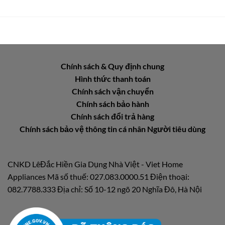
Chính sách & Quy định chung
Hình thức thanh toán
Chính sách vận chuyển
Chính sách bảo hành
Chính sách đổi trả hàng
Chính sách bảo vệ thông tin cá nhân Người tiêu dùng
CNKD LêĐắc Hiền Gia Dụng Nhà Việt - Viet Home
Appliances Mã số thuế: 027.083.0000.51 Điện thoại:
082.7788.333 Địa chỉ: Số 10-12 ngõ 20 Nghĩa Đô, Hà Nội