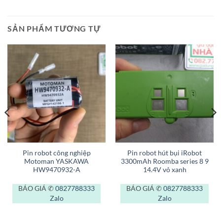
SẢN PHẨM TƯƠNG TỰ
Pin robot công nghiệp
Pin robot hút bụi iRobot
Motoman YASKAWA
3300mAh Roomba series 8 9
HW9470932-A
14.4V vỏ xanh
BÁO GIÁ ✆
0827788333
BÁO GIÁ ✆
0827788333
Zalo
Zalo