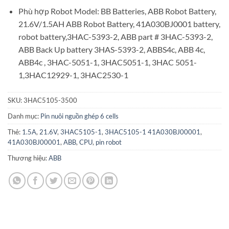
Phù hợp Robot Model: BB Batteries, ABB Robot Battery,
21.6V/1.5AH ABB Robot Battery, 41A030BJ0001 battery,
robot battery,3HAC-5393-2, ABB part # 3HAC-5393-2,
ABB Back Up battery 3HAS-5393-2, ABBS4c, ABB 4c,
ABB4c , 3HAC-5051-1, 3HAC5051-1, 3HAC 5051-
1,3HAC12929-1, 3HAC2530-1
SKU:
3HAC5105-3500
Danh mục:
Pin nuôi nguồn ghép 6 cells
Thẻ:
1.5A
,
21.6V
,
3HAC5105-1
,
3HAC5105-1 41A030BJ00001
,
41A030BJ00001
,
ABB
,
CPU
,
pin robot
Thương hiệu:
ABB