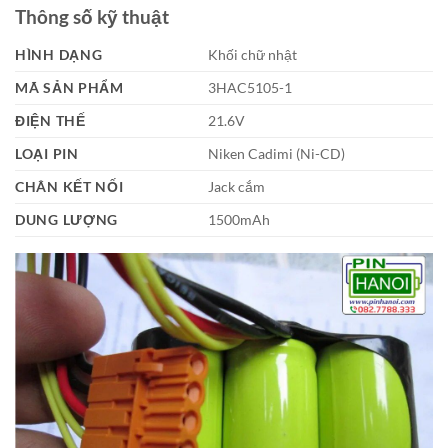
Thông số kỹ thuật
HÌNH DẠNG
Khối chữ nhật
MÃ SẢN PHẨM
3HAC5105-1
ĐIỆN THẾ
21.6V
LOẠI PIN
Niken Cadimi (Ni-CD)
CHÂN KẾT NỐI
Jack cắm
DUNG LƯỢNG
1500mAh