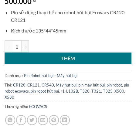
500.000
₫
Pin sử dụng thay thế cho robot hút bụi Ecovacs CR120
CR121
Kích thước 135*44*45mm
Pin Robot hút bụi Ecovacs CR120 CR121 3500mah số lượng
THÊM
Danh mục:
Pin Robot hút bụi - Máy hút bụi
Thẻ:
CR120
,
CR121
,
CR540
,
Máy hút bụi
,
pin máy hút bụi
,
pin robot
,
pin
robot ecovacs
,
pin robot hút bụi
,
r1-L102B
,
T320
,
T321
,
T325
,
X500
,
X580
Thương hiệu:
ECOVACS