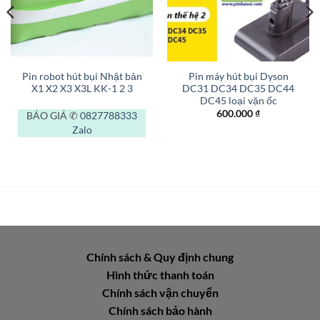
Pin robot hút bụi Nhật bản
Pin máy hút bụi Dyson
X1 X2 X3 X3L KK-1 2 3
DC31 DC34 DC35 DC44
DC45 loại vặn ốc
600.000
₫
BÁO GIÁ ✆
0827788333
Zalo
Chính sách & Quy định chung
Hình thức thanh toán
Chính sách vận chuyển
Chính sách bảo hành