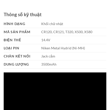
Thông số kỹ thuật
HÌNH DẠNG
Khối chữ nhật
MÃ SẢN PHẨM
CR120, CR121, T320, X500, X580
ĐIỆN THẾ
14.4V
LOẠI PIN
Niken Metal Hydrid (Ni-MH)
CHÂN KẾT NỐI
Jack cắm
DUNG LƯỢNG
3500mAh