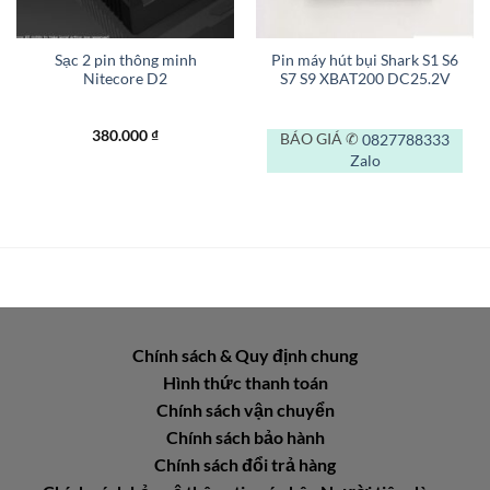
Sạc 2 pin thông minh
Pin máy hút bụi Shark S1 S6
Nitecore D2
S7 S9 XBAT200 DC25.2V
380.000
₫
BÁO GIÁ ✆
0827788333
Zalo
Chính sách & Quy định chung
Hình thức thanh toán
Chính sách vận chuyển
Chính sách bảo hành
Chính sách đổi trả hàng