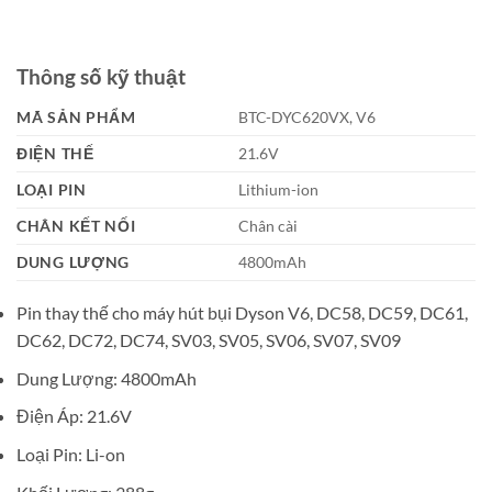
Thông số kỹ thuật
MÃ SẢN PHẨM
BTC-DYC620VX, V6
ĐIỆN THẾ
21.6V
LOẠI PIN
Lithium-ion
CHÂN KẾT NỐI
Chân cài
DUNG LƯỢNG
4800mAh
Pin thay thế cho máy hút bụi Dyson V6, DC58, DC59, DC61,
DC62, DC72, DC74, SV03, SV05, SV06, SV07, SV09
Dung Lượng: 4800mAh
Điện Áp: 21.6V
Loại Pin: Li-on