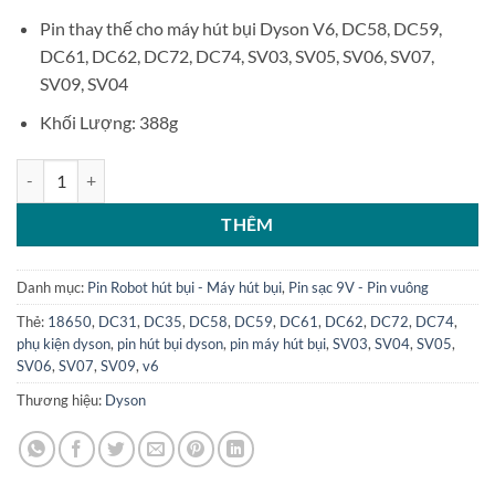
Pin thay thế cho máy hút bụi Dyson V6, DC58, DC59,
DC61, DC62, DC72, DC74, SV03, SV05, SV06, SV07,
SV09, SV04
Khối Lượng: 388g
Pin máy hút bụi Dyson V6 DC58 DC62 DC74 SV04 SV06 SV09 số lượ
THÊM
Danh mục:
Pin Robot hút bụi - Máy hút bụi
,
Pin sạc 9V - Pin vuông
Thẻ:
18650
,
DC31
,
DC35
,
DC58
,
DC59
,
DC61
,
DC62
,
DC72
,
DC74
,
phụ kiện dyson
,
pin hút bụi dyson
,
pin máy hút bụi
,
SV03
,
SV04
,
SV05
,
SV06
,
SV07
,
SV09
,
v6
Thương hiệu:
Dyson