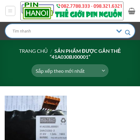
Bỏ
qua
nội
dung
TRANG CHỦ
/
SẢN PHẨM ĐƯỢC GẮN THẺ
“41A030BJ00001”