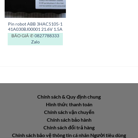
Pin robot ABB 3HAC5105-1
41A030BJ00001 21.6V 1.5A
BÁO GIÁ ✆
0827788333
Zalo
Chính sách & Quy định chung
Hình thức thanh toán
Chính sách vận chuyển
Chính sách bảo hành
Chính sách đổi trả hàng
Chính sách bảo vệ thông tin cá nhân Người tiêu dùng