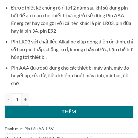
Được thiết kế chống rò rỉ tới 2 năm sau khi sử dụng pin
hết để an toàn cho thiết bị và người sử dụng Pin AAA
Energizer hay còn gọi với cái tên khác là pin LR03, pin đũa
hay là pin 3A, pin E92
Pin LR03 với chất liệu Alkaline giúp dòng điện ổn định, chỉ
số hao pin thấp, chống rò rỉ, không chảy nước, hạn chế hư
hỏng tới thiết bị.
Pin AAA được sử dụng cho các thiết bị máy ảnh, máy đo
huyết áp, cửa từ, điều khiển, chuột máy tính, mic hát, đồ
chơi
Vỉ 12 pin đũa Energizer Alkaline AAA E92 LR03 BB8+4 số lượng
THÊM
Danh mục:
Pin tiểu AA 1.5V