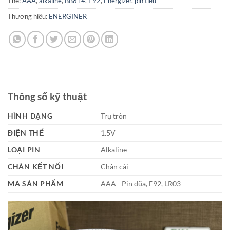
Thẻ:
AAA
,
alkaline
,
BB8+4
,
E92
,
Energizer
,
pin tiểu
Thương hiệu:
ENERGINER
Thông số kỹ thuật
HÌNH DẠNG
Trụ tròn
ĐIỆN THẾ
1.5V
LOẠI PIN
Alkaline
CHÂN KẾT NỐI
Chân cài
MÃ SẢN PHẨM
AAA - Pin đũa, E92, LR03