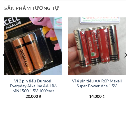
SẢN PHẨM TƯƠNG TỰ
Vỉ 2 pin tiểu Duracell
Vỉ 4 pin tiểu AA R6P Maxell
Everyday Alkaline AA LR6
Super Power Ace 1.5V
MN1500 1.5V 10 Years
20.000
₫
14.000
₫
₫.