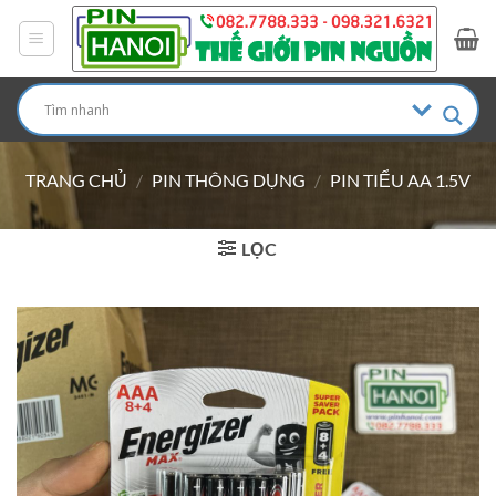
Bỏ
qua
nội
dung
TRANG CHỦ
/
PIN THÔNG DỤNG
/
PIN TIỂU AA 1.5V
LỌC