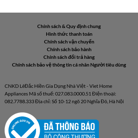
Chính sách & Quy định chung
Hình thức thanh toán
Chính sách vận chuyển
Chính sách bảo hành
Chính sách đổi trả hàng
Chính sách bảo vệ thông tin cá nhân Người tiêu dùng
CNKD LêĐắc Hiền Gia Dụng Nhà Việt - Viet Home
Appliances Mã số thuế: 027.083.0000.51 Điện thoại:
082.7788.333 Địa chỉ: Số 10-12 ngõ 20 Nghĩa Đô, Hà Nội