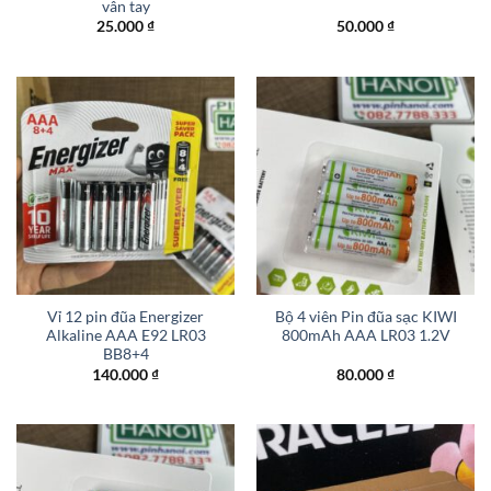
vân tay
25.000
₫
50.000
₫
Vỉ 12 pin đũa Energizer
Bộ 4 viên Pin đũa sạc KIWI
Alkaline AAA E92 LR03
800mAh AAA LR03 1.2V
BB8+4
140.000
₫
80.000
₫