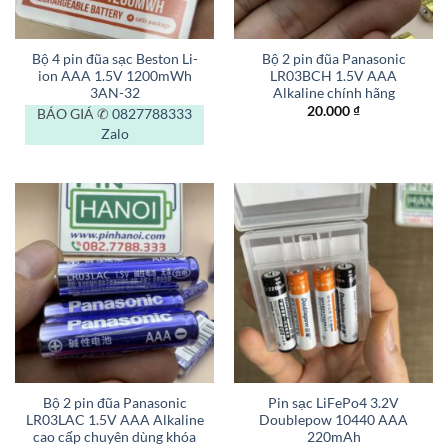
Bộ 4 pin đũa sạc Beston Li-
Bộ 2 pin đũa Panasonic
ion AAA 1.5V 1200mWh
LR03BCH 1.5V AAA
3AN-32
Alkaline chính hãng
20.000
₫
BÁO GIÁ ✆
0827788333
Zalo
Bộ 2 pin đũa Panasonic
Pin sạc LiFePo4 3.2V
LR03LAC 1.5V AAA Alkaline
Doublepow 10440 AAA
cao cấp chuyên dùng khóa
220mAh