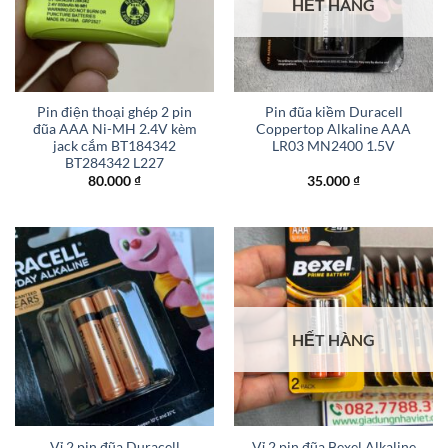
HẾT HÀNG
Pin điện thoại ghép 2 pin
Pin đũa kiềm Duracell
đũa AAA Ni-MH 2.4V kèm
Coppertop Alkaline AAA
jack cắm BT184342
LR03 MN2400 1.5V
BT284342 L227
80.000
₫
35.000
₫
HẾT HÀNG
Vỉ 2 pin đũa Duracell
Vỉ 2 pin đũa Bexel Alkaline