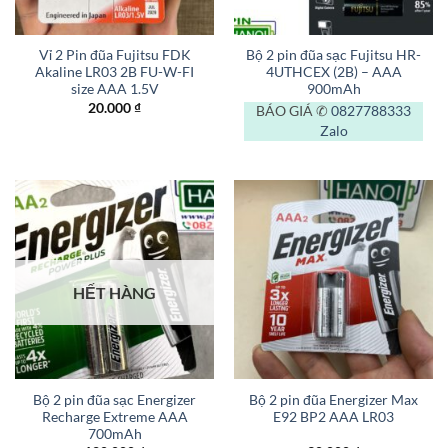
Vỉ 2 Pin đũa Fujitsu FDK
Bộ 2 pin đũa sạc Fujitsu HR-
Akaline LR03 2B FU-W-FI
4UTHCEX (2B) – AAA
size AAA 1.5V
900mAh
20.000
₫
BÁO GIÁ ✆
0827788333
Zalo
HẾT HÀNG
Bộ 2 pin đũa sạc Energizer
Bộ 2 pin đũa Energizer Max
Recharge Extreme AAA
E92 BP2 AAA LR03
700mAh