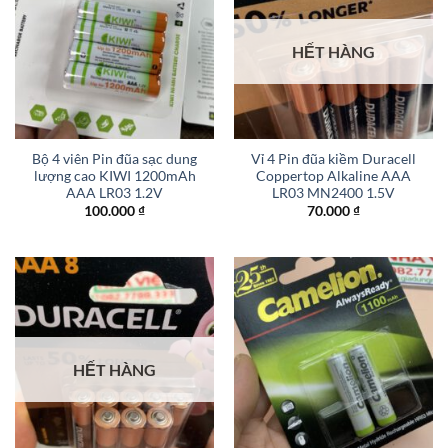
HẾT HÀNG
Bộ 4 viên Pin đũa sạc dung
Vỉ 4 Pin đũa kiềm Duracell
lượng cao KIWI 1200mAh
Coppertop Alkaline AAA
AAA LR03 1.2V
LR03 MN2400 1.5V
100.000
₫
70.000
₫
HẾT HÀNG