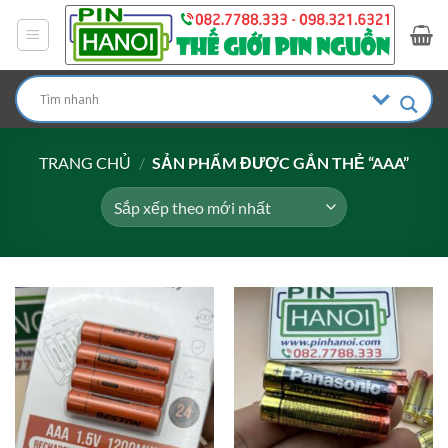
Bỏ
qua
nội
dung
TRANG CHỦ
/
SẢN PHẨM ĐƯỢC GẮN THẺ “AAA”