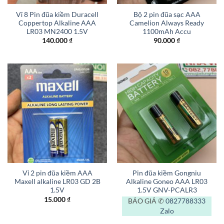
Vỉ 8 Pin đũa kiềm Duracell
Bộ 2 pin đũa sạc AAA
Coppertop Alkaline AAA
Camelion Always Ready
LR03 MN2400 1.5V
1100mAh Accu
140.000
₫
90.000
₫
Vỉ 2 pin đũa kiềm AAA
Pin đũa kiềm Gongniu
Maxell alkaline LR03 GD 2B
Alkaline Goneo AAA LR03
1.5V
1.5V GNV-PCALR3
15.000
₫
BÁO GIÁ ✆
0827788333
Zalo