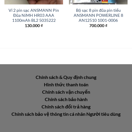
Vỉ 2 pin sạc ANSMANN Pin
Bộ sạc 8 pin đũa pin tiểu
Đũa NiMH HR03 AAA
ANSMANN POWERLINE 8
1100mAh BL2 5035222
AN12510 1001-0006
130.000
₫
700.000
₫
Chính sách & Quy định chung
Hình thức thanh toán
Chính sách vận chuyển
Chính sách bảo hành
Chính sách đổi trả hàng
Chính sách bảo vệ thông tin cá nhân Người tiêu dùng