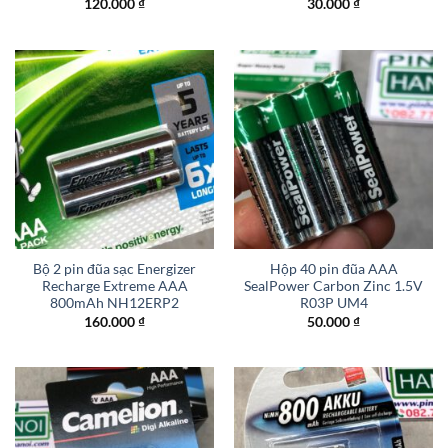
120.000
₫
30.000
₫
Bộ 2 pin đũa sạc Energizer
Hộp 40 pin đũa AAA
Recharge Extreme AAA
SealPower Carbon Zinc 1.5V
800mAh NH12ERP2
R03P UM4
160.000
₫
50.000
₫