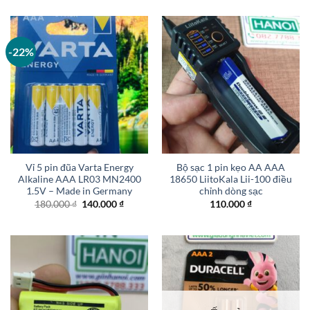
-22%
Vỉ 5 pin đũa Varta Energy
Bộ sạc 1 pin kẹo AA AAA
Alkaline AAA LR03 MN2400
18650 LiitoKala Lii-100 điều
1.5V – Made in Germany
chỉnh dòng sạc
Giá
Giá
180.000
₫
140.000
₫
110.000
₫
gốc
hiện
là:
tại
180.000 ₫.
là:
140.000 ₫.