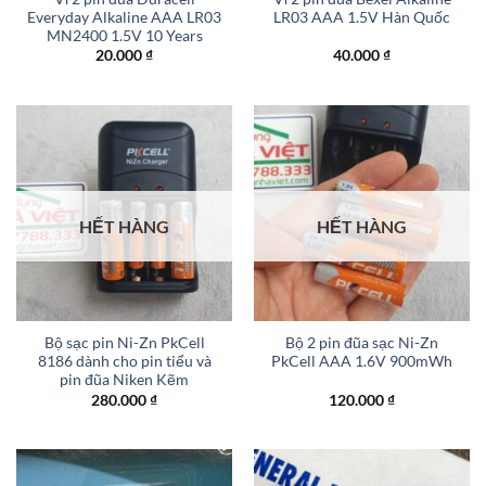
Everyday Alkaline AAA LR03
LR03 AAA 1.5V Hàn Quốc
MN2400 1.5V 10 Years
20.000
₫
40.000
₫
HẾT HÀNG
HẾT HÀNG
Bộ sạc pin Ni-Zn PkCell
Bộ 2 pin đũa sạc Ni-Zn
8186 dành cho pin tiểu và
PkCell AAA 1.6V 900mWh
pin đũa Niken Kẽm
280.000
₫
120.000
₫