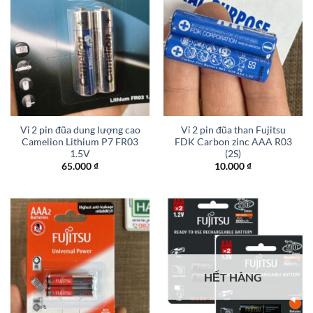
Vỉ 2 pin đũa dung lượng cao
Vỉ 2 pin đũa than Fujitsu
Camelion Lithium P7 FR03
FDK Carbon zinc AAA R03
1.5V
(2S)
65.000
₫
10.000
₫
HẾT HÀNG