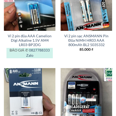
Vỉ 2 pin đũa AAA Camelion
Vỉ 2 pin sạc ANSMANN Pin
Digi Alkaline 1.5V AM4
Đũa NiMH HR03 AAA
LR03-BP2DG
800mAh BL2 5035332
85.000
₫
BÁO GIÁ ✆
0827788333
Zalo