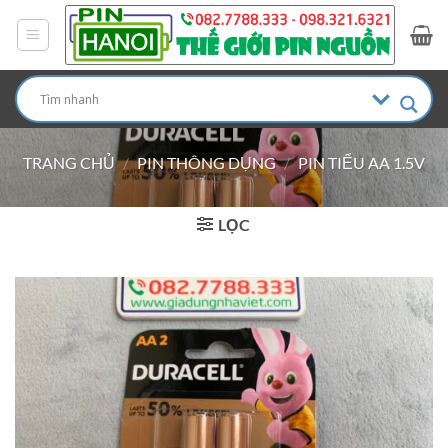
Bỏ
qua
nội
dung
TRANG CHỦ
/
PIN THÔNG DỤNG
/
PIN TIỂU AA 1.5V
LỌC