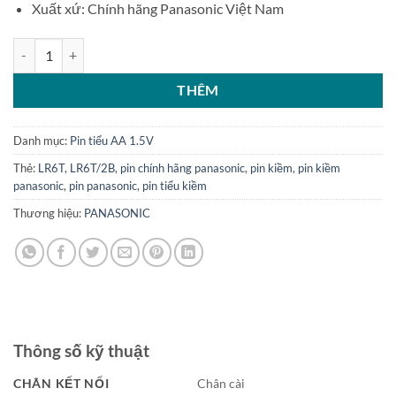
Xuất xứ: Chính hãng Panasonic Việt Nam
Bộ 2 pin tiểu kiềm AA LR6 Panasonic Alkaline LR6T 1.5V số lượng
THÊM
Danh mục:
Pin tiểu AA 1.5V
Thẻ:
LR6T
,
LR6T/2B
,
pin chính hãng panasonic
,
pin kiềm
,
pin kiềm
panasonic
,
pin panasonic
,
pin tiểu kiềm
Thương hiệu:
PANASONIC
Thông số kỹ thuật
CHÂN KẾT NỐI
Chân cài