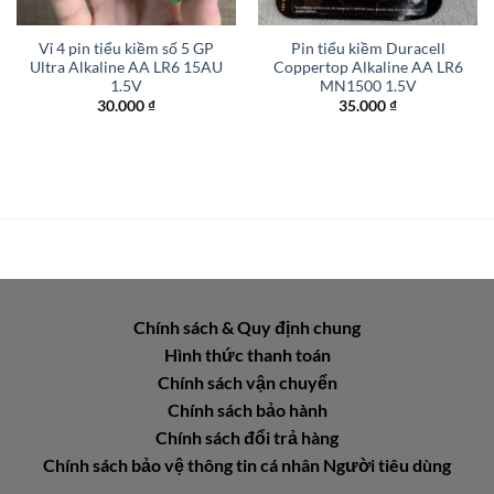
Vỉ 4 pin tiểu kiềm số 5 GP
Pin tiểu kiềm Duracell
Ultra Alkaline AA LR6 15AU
Coppertop Alkaline AA LR6
1.5V
MN1500 1.5V
30.000
₫
35.000
₫
Chính sách & Quy định chung
Hình thức thanh toán
Chính sách vận chuyển
Chính sách bảo hành
Chính sách đổi trả hàng
Chính sách bảo vệ thông tin cá nhân Người tiêu dùng