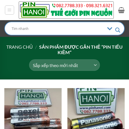
Bỏ
qua
nội
dung
TRANG CHỦ
/
SẢN PHẨM ĐƯỢC GẮN THẺ “PIN TIỂU
KIỀM”