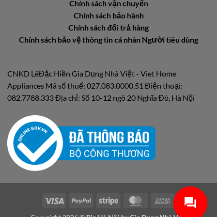
Chính sách vận chuyển
Chính sách bảo hành
Chính sách đổi trả hàng
Chính sách bảo vệ thông tin cá nhân Người tiêu dùng
CNKD LêĐắc Hiền Gia Dụng Nhà Việt - Viet Home
Appliances Mã số thuế: 027.083.0000.51 Điện thoại:
082.7788.333 Địa chỉ: Số 10-12 ngõ 20 Nghĩa Đô, Hà Nội
Visa
PayPal
Stripe
MasterCard
Cash
On