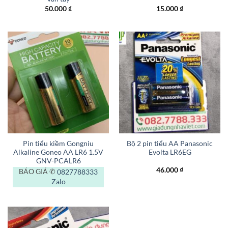
50.000
₫
15.000
₫
Pin tiểu kiềm Gongniu
Bộ 2 pin tiểu AA Panasonic
Alkaline Goneo AA LR6 1.5V
Evolta LR6EG
GNV-PCALR6
46.000
₫
BÁO GIÁ ✆
0827788333
Zalo