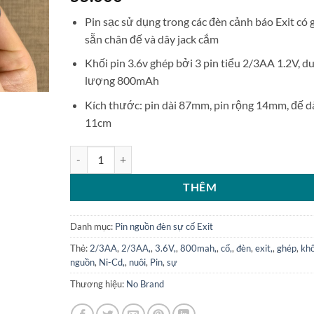
Pin sạc sử dụng trong các đèn cảnh báo Exit có 
sẵn chân đế và dây jack cắm
Khối pin 3.6v ghép bởi 3 pin tiểu 2/3AA 1.2V, d
lượng 800mAh
Kích thước: pin dài 87mm, pin rộng 14mm, đế d
11cm
Pin nuôi nguồn đèn sự cố Exit 2/3AA800 3.6V Ni-CD 8
THÊM
Danh mục:
Pin nguồn đèn sự cố Exit
Thẻ:
2/3AA
,
2/3AA,
,
3.6V,
,
800mah,
,
cố,
,
đèn
,
exit,
,
ghép
,
khố
nguồn
,
Ni-Cd,
,
nuôi
,
Pin
,
sự
Thương hiệu:
No Brand