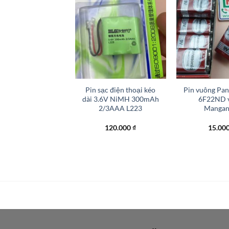
+
+
ôi nguồn đèn sự cố
Pin sạc điện thoại kéo
Pin vuông Pan
SC1800 1.2V Ni-CD
dài 3.6V NiMH 300mAh
6F22ND 
1800mAh
2/3AAA L223
Mangan
50.000
₫
120.000
₫
15.00