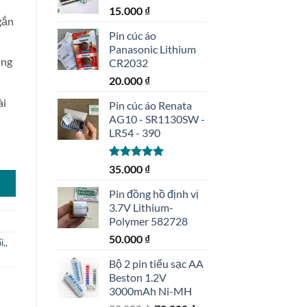
15.000
₫
gắn
Pin cúc áo
Panasonic Lithium
ung
CR2032
20.000
₫
ài
Pin cúc áo Renata
AG10 - SR1130SW -
LR54 - 390
00mAh ghép 3 cell 2/3AA số lượng
Được xếp
35.000
₫
hạng
5.00
5 sao
Pin đồng hồ định vị
3.7V Lithium-
Polymer 582728
50.000
₫
i,
,
Bộ 2 pin tiểu sạc AA
Beston 1.2V
3000mAh Ni-MH