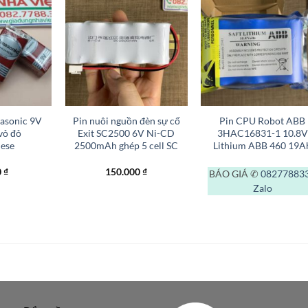
+
+
asonic 9V
Pin nuôi nguồn đèn sự cố
Pin CPU Robot ABB
vỏ đỏ
Exit SC2500 6V Ni-CD
3HAC16831-1 10.8V
ese
2500mAh ghép 5 cell SC
Lithium ABB 460 19A
0
₫
150.000
₫
BÁO GIÁ ✆
08277883
Zalo