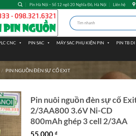
Pin Hà Nội – Số 12 ngõ 20 Nghĩa Đô, Hà Nội
Liên hệ
PLC CNC
PIN SẠC
MÁY SẠC PHỤ KIỆN PIN
PIN TB D
/
PIN NGUỒN ĐÈN SỰ CỐ EXIT
Pin nuôi nguồn đèn sự cố Exi
2/3AA800 3.6V Ni-CD
800mAh ghép 3 cell 2/3AA
55.000
₫