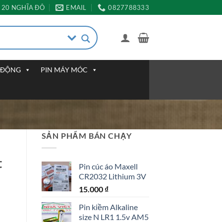
20 NGHĨA ĐÔ
EMAIL
0827788333
I ĐỘNG
PIN MÁY MÓC
SẢN PHẨM BÁN CHẠY
t
Pin cúc áo Maxell
CR2032 Lithium 3V
15.000
₫
Pin kiềm Alkaline
size N LR1 1.5v AM5