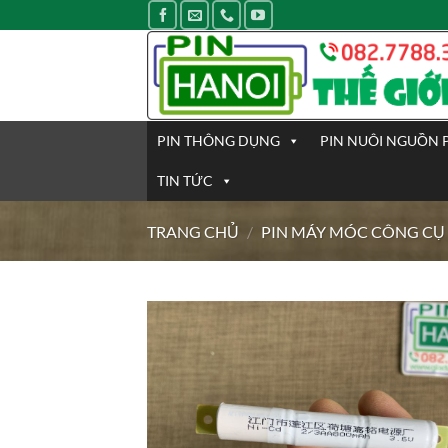
Bỏ
qua
nội
dung
PIN THÔNG DỤNG
PIN NUÔI NGUỒN 
TIN TỨC
TRANG CHỦ
/
PIN MÁY MÓC CÔNG CỤ