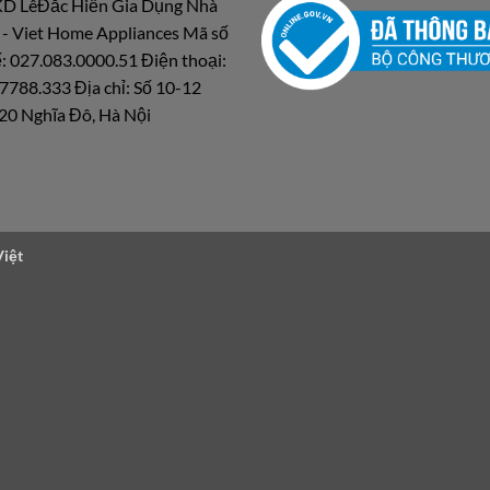
D LêĐắc Hiền Gia Dụng Nhà
 - Viet Home Appliances Mã số
: 027.083.0000.51 Điện thoại:
7788.333 Địa chỉ: Số 10-12
20 Nghĩa Đô, Hà Nội
Việt