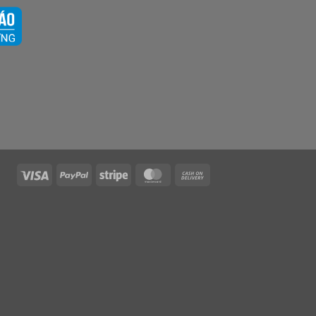
Visa
PayPal
Stripe
MasterCard
Cash
On
Delivery