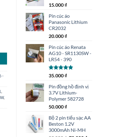
15.000
₫
Pin cúc áo
Panasonic Lithium
CR2032
20.000
₫
Pin cúc áo Renata
AG10 - SR1130SW -
LR54 - 390
Được xếp
35.000
₫
ồ -
hạng
5.00
5 sao
Pin đồng hồ định vị
1
,
3.7V Lithium-
SW
,
Polymer 582728
50.000
₫
Bộ 2 pin tiểu sạc AA
Beston 1.2V
3000mAh Ni-MH