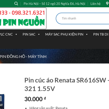
Pin Hà Nội – Số 12 ngõ 20 Nghĩa Đô, Hà Nội
Liên hệ
PLC CNC
PIN SẠC
MÁY SẠC PHỤ KIỆN PIN
PIN TB D
PIN ĐỒNG HỒ - MÁY TÍNH
Pin cúc áo Renata SR616SW 
321 1.55V
30.000
₫
Hãng sản xuất: Renata