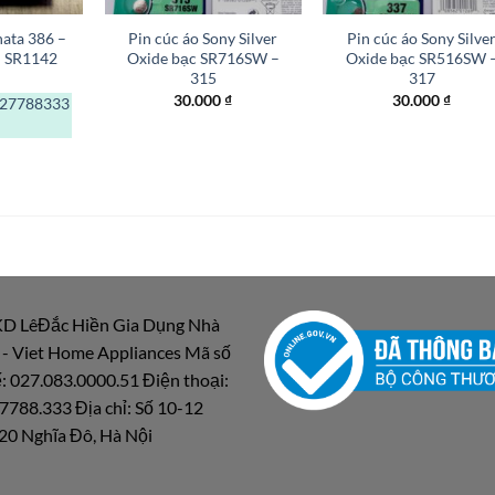
nata 386 –
Pin cúc áo Sony Silver
Pin cúc áo Sony Silve
– SR1142
Oxide bạc SR716SW –
Oxide bạc SR516SW 
315
317
30.000
₫
30.000
₫
27788333
D LêĐắc Hiền Gia Dụng Nhà
 - Viet Home Appliances Mã số
: 027.083.0000.51 Điện thoại:
7788.333 Địa chỉ: Số 10-12
20 Nghĩa Đô, Hà Nội