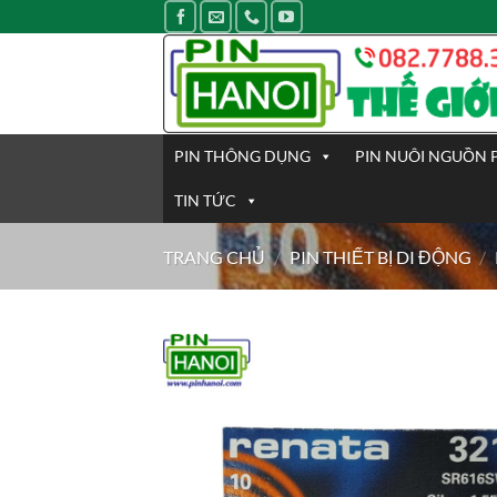
Bỏ
qua
nội
dung
PIN THÔNG DỤNG
PIN NUÔI NGUỒN 
TIN TỨC
TRANG CHỦ
/
PIN THIẾT BỊ DI ĐỘNG
/