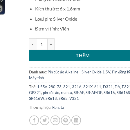
Kích thước: 6 x 1.6mm
Loại pin: Silver Oxide
Đơn vị tính: Viên
Pin cúc áo Renata SR616SW - 321 1.55V số lượng
THÊM
Danh mục:
Pin cúc áo Alkaline - Silver Oxide 1.5V
,
Pin đồng h
Máy tính
Thẻ:
1.55v
,
280-73
,
321
,
321A
,
321X
,
611
,
D321
,
DA
,
E32
GP321
,
pin cúc áo
,
reanta
,
SB-AF
,
SB-AF/DF
,
SR616
,
SR616
SR616W
,
SR618
,
SR65
,
V321
Thương hiệu:
Renata