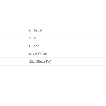
Chân cài
1.5V
Cúc áo
Silver Oxide
321, SR616SW