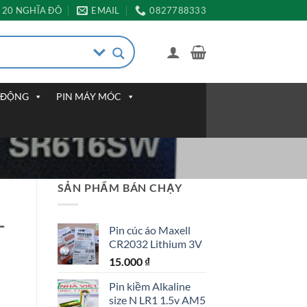
20 NGHĨA ĐÔ
EMAIL
0827788333
I ĐỘNG
PIN MÁY MÓC
SẢN PHẨM BÁN CHẠY
–
Pin cúc áo Maxell
CR2032 Lithium 3V
15.000
₫
Pin kiềm Alkaline
size N LR1 1.5v AM5