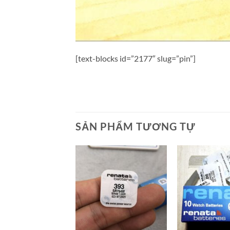
[text-blocks id=”2177″ slug=”pin”]
SẢN PHẨM TƯƠNG TỰ
+
+