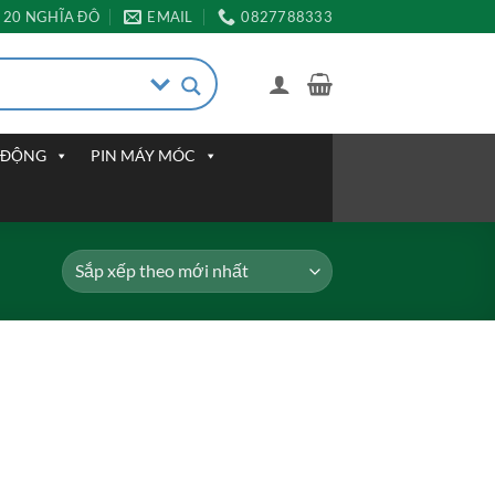
20 NGHĨA ĐÔ
EMAIL
0827788333
I ĐỘNG
PIN MÁY MÓC