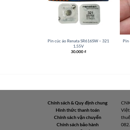
+
+
Pin cúc áo Renata SR616SW – 321
Pin
1.55V
30.000
₫
Chính sách & Quy định chung
CNK
Hình thức thanh toán
Việt
Chính sách vận chuyển
thuế
Chính sách bảo hành
082.