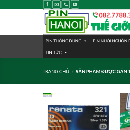
Bỏ
qua
nội
dung
PIN THÔNG DỤNG
PIN NUÔI NGUỒN 
TIN TỨC
TRANG CHỦ
/
SẢN PHẨM ĐƯỢC GẮN T