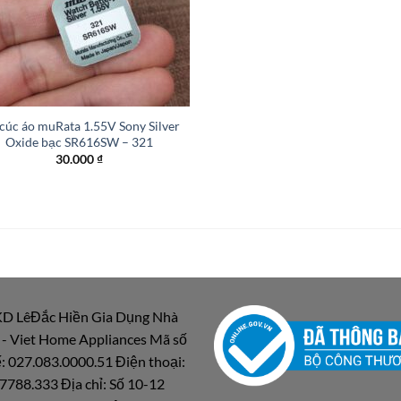
 cúc áo muRata 1.55V Sony Silver
Oxide bạc SR616SW – 321
30.000
₫
D LêĐắc Hiền Gia Dụng Nhà
 - Viet Home Appliances Mã số
: 027.083.0000.51 Điện thoại:
7788.333 Địa chỉ: Số 10-12