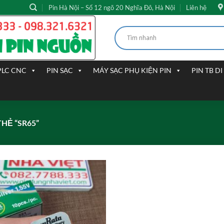
Pin Hà Nội – Số 12 ngõ 20 Nghĩa Đô, Hà Nội
Liên hệ
PLC CNC
PIN SẠC
MÁY SẠC PHỤ KIỆN PIN
PIN TB D
HẺ “SR65”