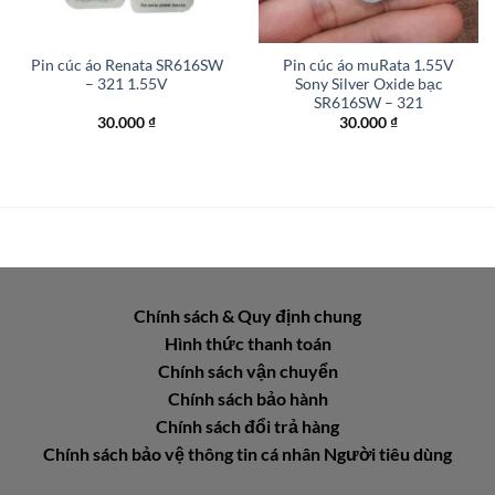
Pin cúc áo Renata SR616SW
Pin cúc áo muRata 1.55V
– 321 1.55V
Sony Silver Oxide bạc
SR616SW – 321
30.000
₫
30.000
₫
Chính sách & Quy định chung
Hình thức thanh toán
Chính sách vận chuyển
Chính sách bảo hành
Chính sách đổi trả hàng
Chính sách bảo vệ thông tin cá nhân Người tiêu dùng