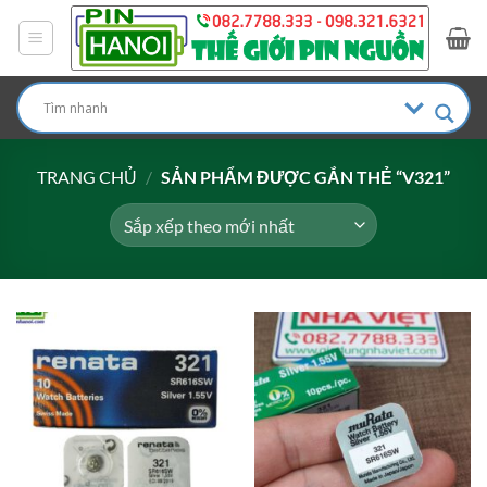
Bỏ
qua
nội
dung
TRANG CHỦ
/
SẢN PHẨM ĐƯỢC GẮN THẺ “V321”