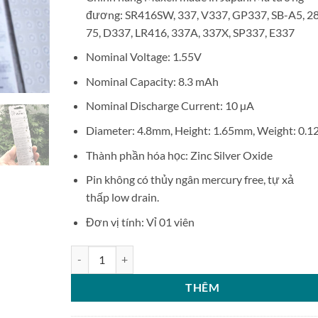
đương: SR416SW, 337, V337, GP337, SB-A5, 2
75, D337, LR416, 337A, 337X, SP337, E337
Nominal Voltage: 1.55V
Nominal Capacity: 8.3 mAh
Nominal Discharge Current: 10 µA
Diameter: 4.8mm, Height: 1.65mm, Weight: 0.1
Thành phần hóa học: Zinc Silver Oxide
Pin không có thủy ngân mercury free, tự xả
thấp low drain.
Đơn vị tính: Vỉ 01 viên
Pin cúc áo Maxell Silver Oxide 337 SR416SW 1.55V số
THÊM