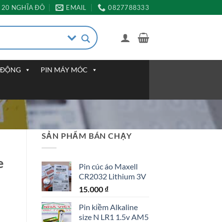
20 NGHĨA ĐÔ
EMAIL
0827788333
I ĐỘNG
PIN MÁY MÓC
SẢN PHẨM BÁN CHẠY
e
Pin cúc áo Maxell
CR2032 Lithium 3V
15.000
₫
Pin kiềm Alkaline
size N LR1 1.5v AM5