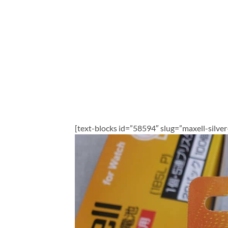
[text-blocks id=”58594″ slug=”maxell-si