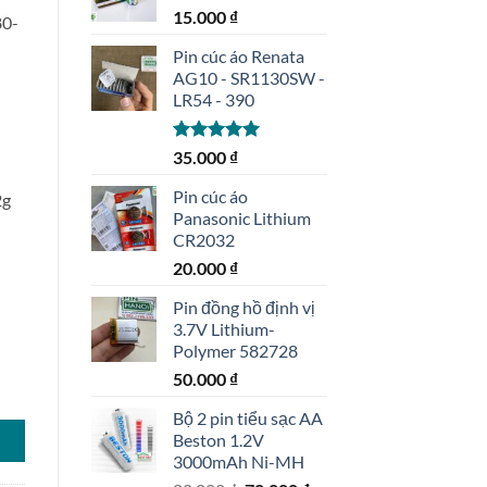
15.000
₫
80-
Pin cúc áo Renata
AG10 - SR1130SW -
LR54 - 390
Được xếp
35.000
₫
hạng
5.00
5 sao
Pin cúc áo
2g
Panasonic Lithium
CR2032
20.000
₫
Pin đồng hồ định vị
3.7V Lithium-
Polymer 582728
50.000
₫
 lượng
Bộ 2 pin tiểu sạc AA
Beston 1.2V
3000mAh Ni-MH