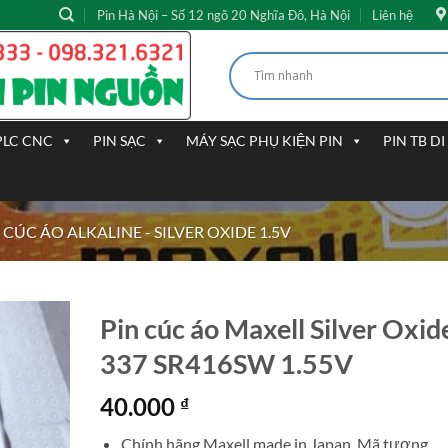
Pin Hà Nội – Số 12 ngõ 20 Nghĩa Đô, Hà Nội
Liên hệ
PLC CNC
PIN SẠC
MÁY SẠC PHỤ KIỆN PIN
PIN TB D
 CÚC ÁO ALKALINE - SILVER OXIDE 1.5V
Pin cúc áo Maxell Silver Oxid
337 SR416SW 1.55V
40.000
₫
Chính hãng Maxell made in Japan. Mã tương