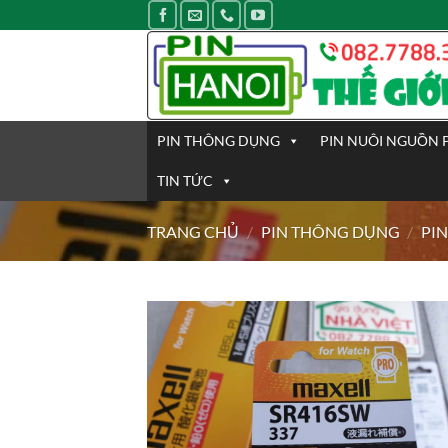
Bỏ
qua
nội
dung
PIN THÔNG DỤNG
PIN NUÔI NGUỒN 
TIN TỨC
TRANG CHỦ
/
PIN THÔNG DỤNG
/
PIN