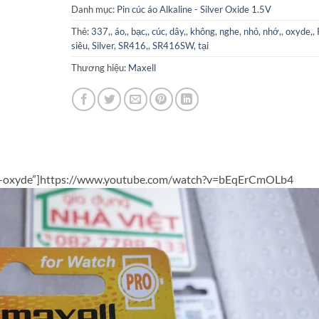
Danh mục:
Pin cúc áo Alkaline - Silver Oxide 1.5V
Thẻ:
337,
,
áo,
,
bạc,
,
cúc
,
dây,
,
không
,
nghe
,
nhỏ
,
nhớ,
,
oxyde,
,
siêu
,
Silver
,
SR416,
,
SR416SW
,
tại
Thương hiệu:
Maxell
lver-oxyde”]https://www.youtube.com/watch?v=bEqErCmOLb4