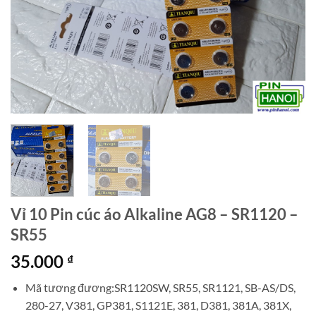
Vỉ 10 Pin cúc áo Alkaline AG8 – SR1120 –
SR55
35.000
₫
Mã tương đương:SR1120SW, SR55, SR1121, SB-AS/DS,
280-27, V381, GP381, S1121E, 381, D381, 381A, 381X,