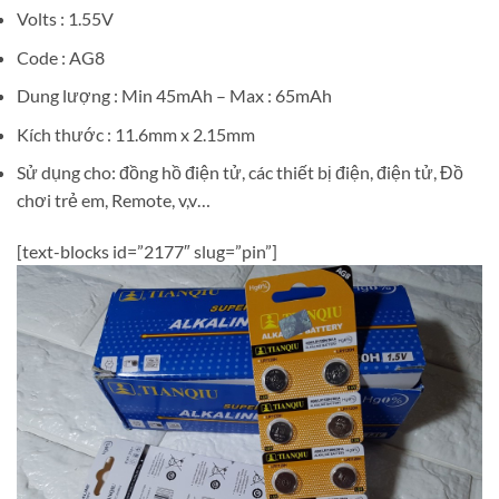
Volts : 1.55V
Code : AG8
Dung lượng : Min 45mAh – Max : 65mAh
Kích thước : 11.6mm x 2.15mm
Sử dụng cho: đồng hồ điện tử, các thiết bị điện, điện tử, Đồ
chơi trẻ em, Remote, v,v…
[text-blocks id=”2177″ slug=”pin”]