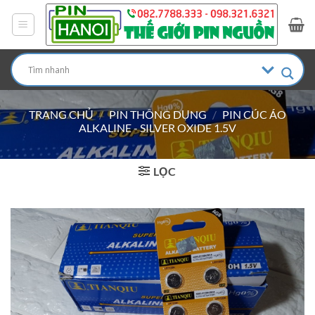
Bỏ
qua
nội
dung
TRANG CHỦ
/
PIN THÔNG DỤNG
/
PIN CÚC ÁO
ALKALINE - SILVER OXIDE 1.5V
LỌC