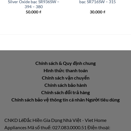
Silver Oxide bạc SR936SW –
bạc SR716SW – 315
394 – 380
50.000
₫
30.000
₫
Chính sách & Quy định chung
Hình thức thanh toán
Chính sách vận chuyển
Chính sách bảo hành
Chính sách đổi trả hàng
Chính sách bảo vệ thông tin cá nhân Người tiêu dùng
CNKD LêĐắc Hiền Gia Dụng Nhà Việt - Viet Home
Appliances Mã số thuế: 027.083.0000.51 Điện thoại: