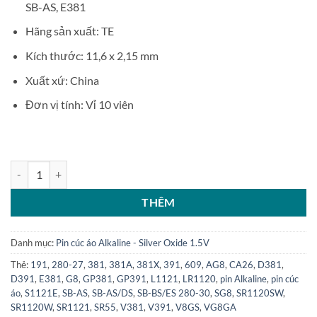
SB-AS, E381
Hãng sản xuất: TE
Kích thước: 11,6 x 2,15 mm
Xuất xứ: China
Đơn vị tính: Vỉ 10 viên
Vỉ 10 Pin cúc áo Alkaline AG8 - SR1120 - SR55 số lượng
THÊM
Danh mục:
Pin cúc áo Alkaline - Silver Oxide 1.5V
Thẻ:
191
,
280-27
,
381
,
381A
,
381X
,
391
,
609
,
AG8
,
CA26
,
D381
,
D391
,
E381
,
G8
,
GP381
,
GP391
,
L1121
,
LR1120
,
pin Alkaline
,
pin cúc
áo
,
S1121E
,
SB-AS
,
SB-AS/DS
,
SB-BS/ES 280-30
,
SG8
,
SR1120SW
,
SR1120W
,
SR1121
,
SR55
,
V381
,
V391
,
V8GS
,
VG8GA