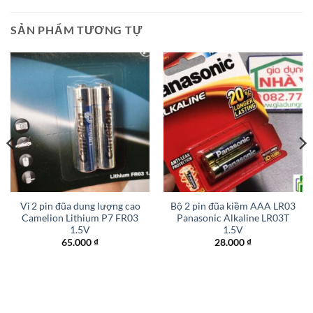
SẢN PHẨM TƯƠNG TỰ
Vỉ 2 pin đũa dung lượng cao
Bộ 2 pin đũa kiềm AAA LR03
Camelion Lithium P7 FR03
Panasonic Alkaline LR03T
1.5V
1.5V
65.000
₫
28.000
₫