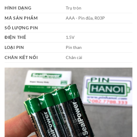
HÌNH DẠNG
Trụ tròn
MÃ SẢN PHẨM
AAA - Pin đũa, R03P
SỐ LƯỢNG PIN
ĐIỆN THẾ
1.5V
LOẠI PIN
Pin than
CHÂN KẾT NỐI
Chân cài