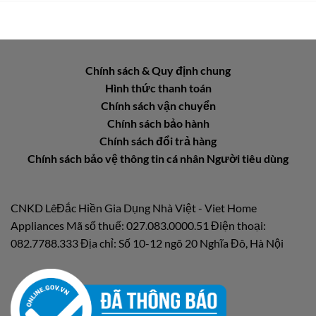
Chính sách & Quy định chung
Hình thức thanh toán
Chính sách vận chuyển
Chính sách bảo hành
Chính sách đổi trả hàng
Chính sách bảo vệ thông tin cá nhân Người tiêu dùng
CNKD LêĐắc Hiền Gia Dụng Nhà Việt - Viet Home
Appliances Mã số thuế: 027.083.0000.51 Điện thoại:
082.7788.333 Địa chỉ: Số 10-12 ngõ 20 Nghĩa Đô, Hà Nội