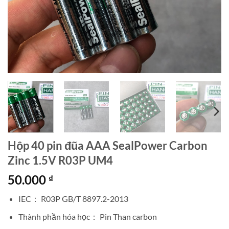
Hộp 40 pin đũa AAA SealPower Carbon
Zinc 1.5V R03P UM4
50.000
₫
IEC： R03P GB/T 8897.2-2013
Thành phần hóa học： Pin Than carbon