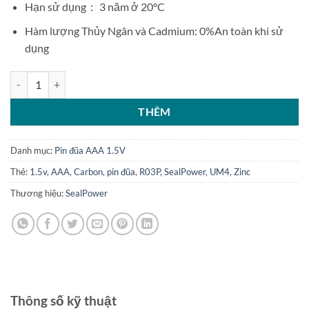
Hạn sử dụng： 3 năm ở 20°C
Hàm lượng Thủy Ngân và Cadmium: 0%An toàn khi sử
dụng
Hộp 40 pin đũa AAA SealPower Carbon Zinc 1.5V R03P UM4 số lượ
THÊM
Danh mục:
Pin đũa AAA 1.5V
Thẻ:
1.5v
,
AAA
,
Carbon
,
pin đũa
,
R03P
,
SealPower
,
UM4
,
Zinc
Thương hiệu:
SealPower
Thông số kỹ thuật