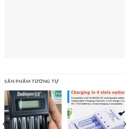
CNKD LêĐắc Hiền Gia Dụng Nhà Việt - Viet Home
Appliances Mã số thuế: 027.083.0000.51 Điện thoại:
082.7788.333 Địa chỉ: Số 10-12 ngõ 20 Nghĩa Đô, Hà Nội
Visa
PayPal
Stripe
MasterCard
Cash
On
Copyright 2026 ©
Pin Hà Nội by
Gia Dụng Nhà Việt
Delivery