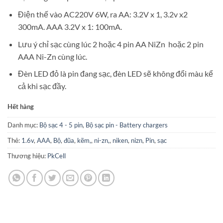
Điện thế vào AC220V 6W, ra AA: 3.2V x 1, 3.2v x2
300mA. AAA 3.2V x 1: 100mA.
Lưu ý chỉ sạc cùng lúc 2 hoặc 4 pin AA NiZn hoặc 2 pin
AAA Ni-Zn cùng lúc.
Đèn LED đỏ là pin đang sạc, đèn LED sẽ không đổi màu kể
cả khi sạc đầy.
Hết hàng
Danh mục:
Bộ sạc 4 - 5 pin
,
Bộ sạc pin - Battery chargers
Thẻ:
1.6v
,
AAA
,
Bộ
,
đũa
,
kẽm,
,
ni-zn,
,
niken
,
nizn
,
Pin
,
sạc
Thương hiệu:
PkCell