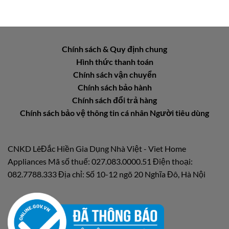
Chính sách & Quy định chung
Hình thức thanh toán
Chính sách vận chuyển
Chính sách bảo hành
Chính sách đổi trả hàng
Chính sách bảo vệ thông tin cá nhân Người tiêu dùng
CNKD LêĐắc Hiền Gia Dụng Nhà Việt - Viet Home
Appliances Mã số thuế: 027.083.0000.51 Điện thoại:
082.7788.333 Địa chỉ: Số 10-12 ngõ 20 Nghĩa Đô, Hà Nội