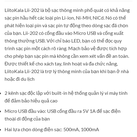
LiitoKala Lii-202 là bộ sạc thông minh phổ quát có khả năng
sạc pin hầu hết các loại pin Li-ion, Ni-MH, NiCd. Nó có thể
phát hiện loại pin và sạc pin tự động theo dòng sạc đã chọn
của bạn. Lii-202 có cổng đầu vào Micro USB và cổng xuất
thông thường USB. Với chỉ báo LED, bạn có thể đọc quy
trình sạc pin một cách rõ ràng. Mạch bảo vệ được tích hợp
cho phép bạn sạc pin mà không cần xem xét vấn đề an toàn.
Được thiết kế cho xách tay, linh hoạt và đa chức năng,
LiitoKala Lii-202 là trợ lý thông minh của bạn khi bạn ở nhà
hoặc đi du lịch
2 kênh sạc độc lập với built-in hệ thống quản lý vi máy tính
để đảm bảo hiệu quả cao
Micro USB đầu vào: USB cổng đầu ra 5V 1A để sạc điện
thoại di động của bạn
Hai lựa chọn dòng điện sạc: 500mA, 1000mA