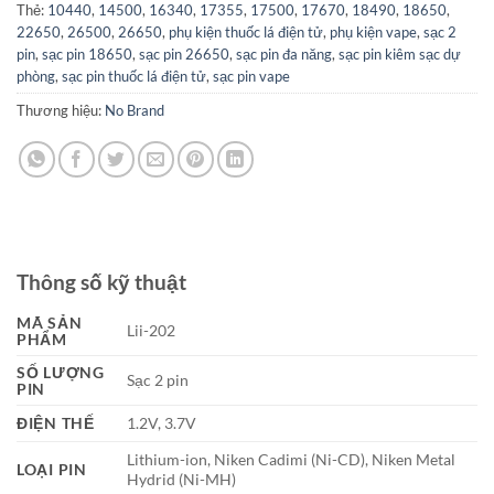
Thẻ:
10440
,
14500
,
16340
,
17355
,
17500
,
17670
,
18490
,
18650
,
22650
,
26500
,
26650
,
phụ kiện thuốc lá điện tử
,
phụ kiện vape
,
sạc 2
pin
,
sạc pin 18650
,
sạc pin 26650
,
sạc pin đa năng
,
sạc pin kiêm sạc dự
phòng
,
sạc pin thuốc lá điện tử
,
sạc pin vape
Thương hiệu:
No Brand
Thông số kỹ thuật
MÃ SẢN
Lii-202
PHẨM
SỐ LƯỢNG
Sạc 2 pin
PIN
ĐIỆN THẾ
1.2V, 3.7V
Lithium-ion, Niken Cadimi (Ni-CD), Niken Metal
LOẠI PIN
Hydrid (Ni-MH)