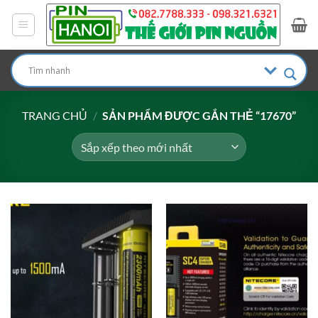
Bỏ
qua
nội
dung
TRANG CHỦ
/
SẢN PHẨM ĐƯỢC GẮN THẺ “17670”