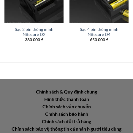
Sạc 2 pin thông minh
Sạc 4 pin thông minh
Nitecore D2
Nitecore D4
380.000
₫
650.000
₫
Chính sách & Quy định chung
Hình thức thanh toán
Chính sách vận chuyển
Chính sách bảo hành
Chính sách đổi trả hàng
Chính sách bảo vệ thông tin cá nhân Người tiêu dùng