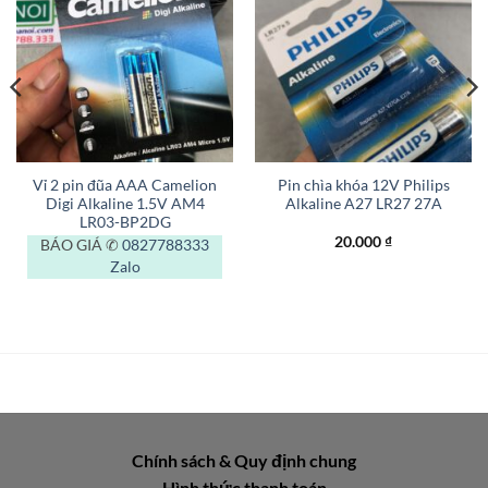
Vỉ 2 pin đũa AAA Camelion
Pin chìa khóa 12V Philips
Digi Alkaline 1.5V AM4
Alkaline A27 LR27 27A
LR03-BP2DG
20.000
₫
BÁO GIÁ ✆
0827788333
Zalo
Chính sách & Quy định chung
Hình thức thanh toán