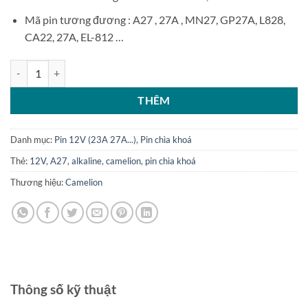
Mã pin tương đương : A27 , 27A , MN27, GP27A, L828,
CA22, 27A, EL-812 …
Vỉ 5 viên pin chìa khóa 12V 27A Camelion Alkaline A27 vỏ xanh số l
THÊM
Danh mục:
Pin 12V (23A 27A...)
,
Pin chìa khoá
Thẻ:
12V
,
A27
,
alkaline
,
camelion
,
pin chìa khoá
Thương hiệu:
Camelion
Thông số kỹ thuật