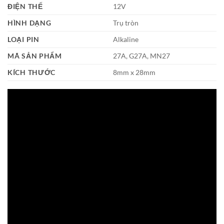
ĐIỆN THẾ
12V
HÌNH DẠNG
Trụ tròn
LOẠI PIN
Alkaline
MÃ SẢN PHẨM
27A, G27A, MN27
KÍCH THƯỚC
8mm x 28mm