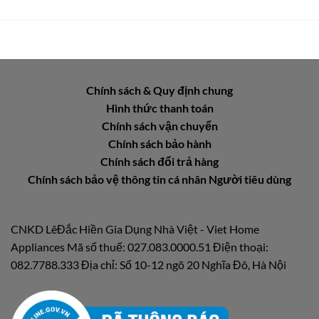
Chính sách & Quy định chung
Hình thức thanh toán
Chính sách vận chuyển
Chính sách bảo hành
Chính sách đổi trả hàng
Chính sách bảo vệ thông tin cá nhân Người tiêu dùng
CNKD LêĐắc Hiền Gia Dụng Nhà Việt - Viet Home
Appliances Mã số thuế: 027.083.0000.51 Điện thoại:
082.7788.333 Địa chỉ: Số 10-12 ngõ 20 Nghĩa Đô, Hà Nội