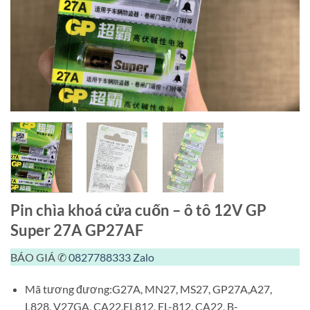
Pin chìa khoá cửa cuốn – ô tô 12V GP
Super 27A GP27AF
BÁO GIÁ ✆
0827788333
Zalo
Mã tương đương:G27A, MN27, MS27, GP27A,A27,
L828, V27GA, CA22,EL812, EL-812, CA22, B-