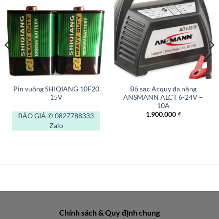
Pin vuông SHIQIANG 10F20
Bộ sạc Acquy đa năng
15V
ANSMANN ALCT 6-24V –
10A
1.900.000
₫
BÁO GIÁ ✆
0827788333
Zalo
Chính sách & Quy định chung